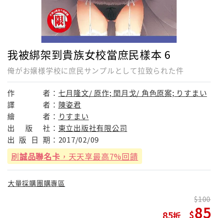
我被綁架到貴族女校當庶民樣本 6
俺がお嬢様学校に庶民サンプルとして拉致られた件
作
者：
七月隆文/ 原作; 閏月戈/ 角色原案; りすまい
譯
者：
陳姿君
繪
者：
りすまい
出
版
社：
東立出版社有限公司
出
版
日
期：
2017/02/09
刷
誠品聯名卡
，天天享最高7%回饋
大量採購團購專區
100
85
85