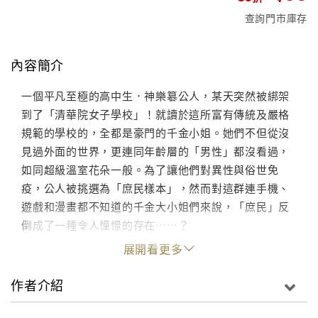
查詢門市庫存
內容簡介
一個平凡至極的高中生．神樂簒公人，某天突然被綁架
到了「清華院女子學校」！就讀於這所富有傳統及嚴格
規範的學校的，全都是豪門的千金小姐。她們不但從沒
見過外面的世界，更連同年齡層的「男性」都沒看過，
如同超級溫室花朵一般。為了讓他們對異性與俗世免
疫，公人被挑選為「庶民樣本」，然而對這群連手機、
遊戲和漫畫都不知道的千金大小姐們來說，「庶民」反
倒成了一種令人憧憬的存在……？
展開看更多
作者介紹