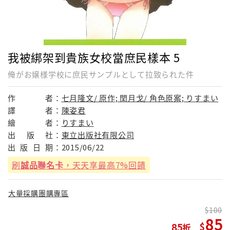
我被綁架到貴族女校當庶民樣本 5
俺がお嬢様学校に庶民サンプルとして拉致られた件
作
者：
七月隆文/ 原作; 閏月戈/ 角色原案; りすまい
譯
者：
陳姿君
繪
者：
りすまい
出
版
社：
東立出版社有限公司
出
版
日
期：
2015/06/22
刷
誠品聯名卡
，天天享最高7%回饋
大量採購團購專區
100
85
85