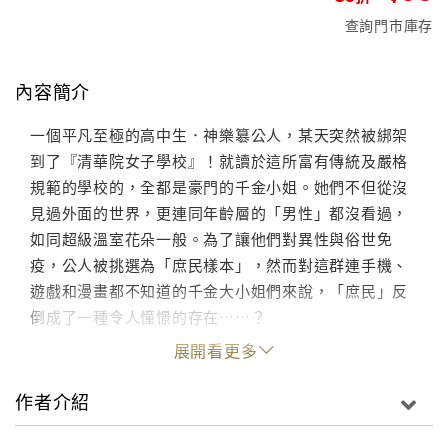
查詢門市庫存
內容簡介
一個平凡至極的高中生．神樂簒公人，某天突然被綁架
到了『清華院女子學校』！就讀於這所富有傳統及嚴格
規範的學校的，全都是豪門的千金小姐。她們不但從沒
見過外面的世界，更連同年齡層的「男性」都沒看過，
如同超級溫室花朵一般。為了讓他們對異性與俗世免
疫，公人被挑選為「庶民樣本」，然而對這群連手機、
遊戲和漫畫都不知道的千金大小姐們來說，「庶民」反
倒成了一種令人憧憬的存在……？
展開看更多
作者介紹