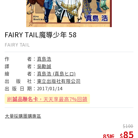
FAIRY TAIL魔導少年 58
FAIRY TAIL
作
者：
真島浩
譯
者：
吳勵誠
繪
者：
真島浩 (真島ヒロ)
出
版
社：
東立出版社有限公司
出
版
日
期：
2017/01/14
刷
誠品聯名卡
，天天享最高7%回饋
大量採購團購專區
100
85
85