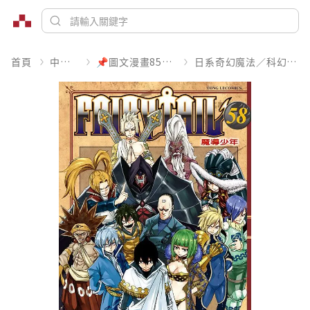
首頁
中文書
📌圖文漫畫85折起
日系奇幻魔法／科幻冒險