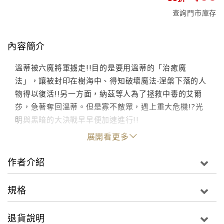
查詢門市庫存
內容簡介
溫蒂被六魔將軍擄走!!目的是要用溫蒂的「治癒魔
法」，讓被封印在樹海中、得知破壞魔法‧涅槃下落的人
物得以復活!!另一方面，納茲等人為了拯救中毒的艾爾
莎，急著奪回溫蒂。但是寡不敵眾，遇上重大危機!?光
明與黑暗的大決戰早早便加速進行!!
展開看更多
作者介紹
規格
退貨說明