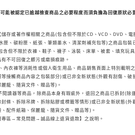
可能被認定已逾越檢查商品之必要程度而須負擔為回復原狀必要
儲存或著作權相關之商品(包含但不限於CD、VCD、DVD、電
水匣、碳粉匣、紙張、筆類墨水、清潔劑補充包等)之商品包裝已
(包含但不限於衣褲、鞋子、襪子、泳裝、床單、被套、填充玩具
品有不可回復之髒污或磨損痕跡。
品、內衣褲等消耗性或個人衛生用品、商品銷售頁面上特別載明之
等接觸商品內容之包裝部分)或已非全新狀態(外觀有刮傷、破
保麗龍、隨貨文件、贈品等)。
電子閱讀器等商品，除商品本身有瑕疵外，退回之商品已拆封(除
封條、拆除吊牌、拆除貼膠或標籤等情形)或已非全新狀態(外
袋、配件紙箱、保麗龍、隨貨文件、贈品等)。
服專區→常見問題→誠品線上退貨退款】之說明。