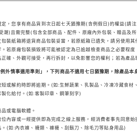
定，您享有商品貨到次日起七天猶豫期(含例假日)的權益(請
受潮)且需完整(包含全部商品、配件、原廠內外包裝、贈品及所
之包裝紙箱將退貨商品包裝妥當，若原紙箱已遺失，請另使用其
字。若原廠包裝損毀將可能被認定為已逾越檢查商品之必要程度，
品正確、外觀可接受，再行拆封，以免影響您的權利；若為產品
理例外情事適用準則」，下列商品不適用七日猶豫期，除產品本
短或解約時即將逾期。(如:生鮮蔬果、乳製品、冷凍冷藏食材、
製化給付。(如:客製印章、鋼筆刻字)
商品或電腦軟體。
位內容或一經提供即為完成之線上服務，經消費者事先同意始提
。(如:內衣褲、襪類、褲襪、刮鬍刀、除毛刀等貼身用品)