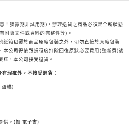
注意！猶豫期非試用期)，辦理退貨之商品必須是全新狀態
有附隨文件或資料的完整性等)。
他紙箱包覆於商品原廠包裝之外，切勿直接於原廠包裝
本公司得依毀損程度扣除回復原狀必要費用(整新費)後
瑕疵，本公司接受退貨。
身有瑕疵外，不接受退貨：
蛋糕)
供。(如:電子書)