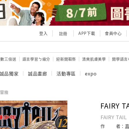
登入
APP下載
會員中心
註冊
點數三倍送
語言學習ㄅ級分
迎新開鞋祭
清爽肌膚美學
開學語言
誠品獨家
誠品畫廊
活動專區
expo
冒險
FAIRY 
FAIRY TAIL
作
者：