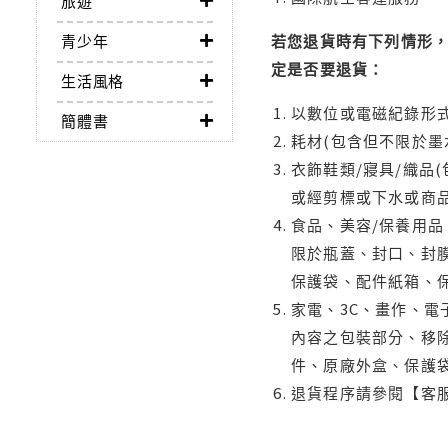
旅遊
青少年
若您退貨時有下列情形，
定是否要退貨：
生活風格
以數位或電磁紀錄形式
簡體書
耗材(包含但不限於墨
衣飾鞋類/寢具/織品
或經剪標或下水或商
食品、美容/保養用
限於瓶蓋、封口、封膜
保護袋、配件紙箱、
家電、3C、畫作、
內容之包裝部分、移除
件、原廠外盒、保護
退貨程序請參閱【客