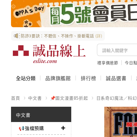
防詐3要訣：不聽信、不操作、掛斷電話
(詳)
禮享偶爸節
今日
全站分類
品牌旗艦館
排行榜
誠品選書
首頁
中文書
📌圖文漫畫85折起
日系奇幻魔法／科幻
中文書
📢強檔預購