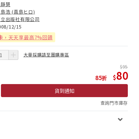
尤靜慧
島浩 (真島ヒロ)
東立出版社有限公司
008/12/15
卡
，天天享最高7%回饋
大量採購請至團購專區
95
80
85
貨到通知
查詢門市庫存