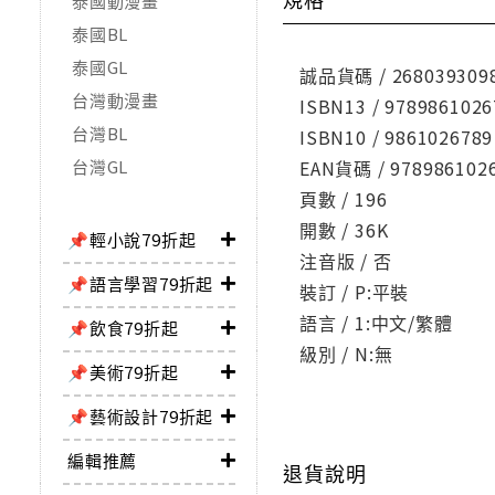
泰國動漫畫
泰國BL
泰國GL
誠品貨碼 / 268039309
台灣動漫畫
ISBN13 / 9789861026
台灣BL
ISBN10 / 9861026789
台灣GL
EAN貨碼 / 978986102
頁數 / 196
開數 / 36K
📌輕小說79折起
注音版 / 否
📌語言學習79折起
裝訂 / P:平裝
語言 / 1:中文/繁體
📌飲食79折起
級別 / N:無
📌美術79折起
📌藝術設計79折起
編輯推薦
退貨說明