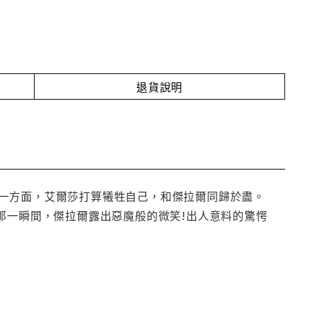
退貨說明
一方面，艾爾莎打算犧牲自己，和傑拉爾同歸於盡。
那一瞬間，傑拉爾露出惡魔般的微笑!出人意料的驚愕