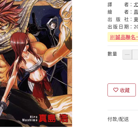
譯
者：
繪
者：
真
出
版
社：
出
版
日
期：
2
刷
誠品聯名
數量
收藏
付款/配送