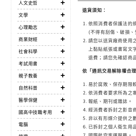
人文史哲
退貨須知：
文學
依照消費者保護法的規
心理勵志
(不得有刮傷、破損、
商業財經
請您以送貨廠商使用
上黏貼紙張或書寫文
社會科學
退費；請您先確認商
考試用書
依「通訊交易解除權合
親子教養
易於腐敗、保存期限較
自然科普
依消費者要求所為之客
醫學保健
報紙、期刊或雜誌。
經消費者拆封之影音
國高中技職考用
非以有形媒介提供之數
電腦
已拆封之個人衛生用品
國際航空客運服務。