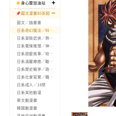
☀️身心靈加油站
📌圖文漫畫85折起
圖文／插畫書
日系奇幻魔法／科幻冒險
日系冒險武俠／熱血運動
日系驚悚推理／神怪靈異
日系戀愛故事／校園青春
日系溫馨療癒／勵志搞笑
日系歷史戰爭／政治宗教
日系社會寫實／職場職人
日系成人／18禁
日系其他動漫
華文動漫畫
韓國動漫畫
其他亞洲動漫畫