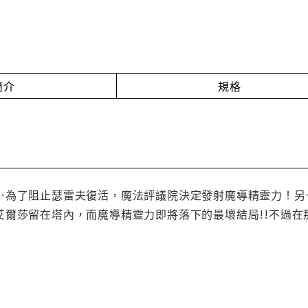
簡介
規格
…為了阻止瑟雷夫復活，魔法評議院決定發射魔導精靈力！另
艾爾莎留在塔內，而魔導精靈力即將落下的最壞結局!!不過在