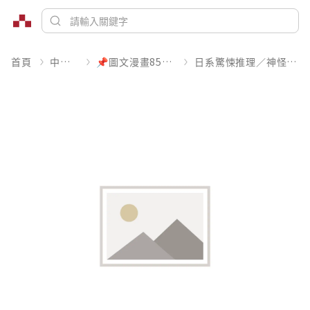
首頁
中文書
📌圖文漫畫85折起
日系驚悚推理／神怪靈異