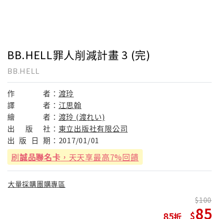
BB.HELL罪人削減計畫 3 (完)
BB.HELL
作
者：
渡玲
譯
者：
江思翰
繪
者：
渡玲 (渡れい)
出
版
社：
東立出版社有限公司
出
版
日
期：
2017/01/01
刷
誠品聯名卡
，天天享最高7%回饋
大量採購團購專區
100
85
85