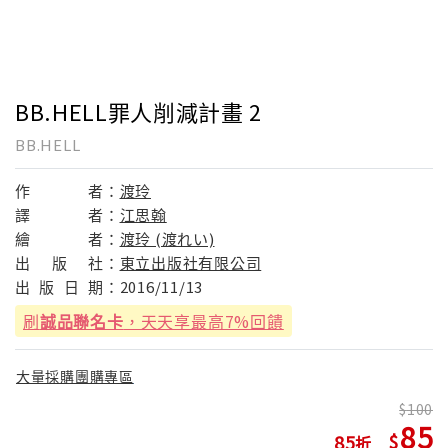
BB.HELL罪人削減計畫 2
BB.HELL
作
者：
渡玲
譯
者：
江思翰
繪
者：
渡玲 (渡れい)
出
版
社：
東立出版社有限公司
出
版
日
期：
2016/11/13
刷
誠品聯名卡
，天天享最高7%回饋
大量採購團購專區
100
85
85