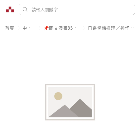
首頁
中文書
📌圖文漫畫85折起
日系驚悚推理／神怪靈異