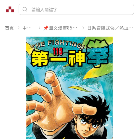
首頁
中文書
📌圖文漫畫85折起
日系冒險武俠／熱血運動