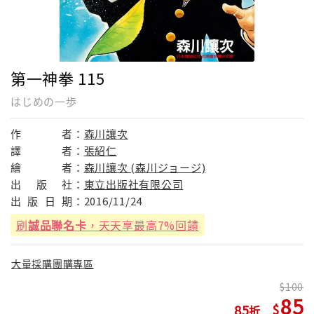
第一神拳 115
はじめの一歩
作
者：
森川讓次
譯
者：
張紹仁
繪
者：
森川讓次 (森川ジョージ)
出
版
社：
東立出版社有限公司
出
版
日
期：
2016/11/24
刷
誠品聯名卡
，天天享最高7%回饋
大量採購團購專區
100
85
85