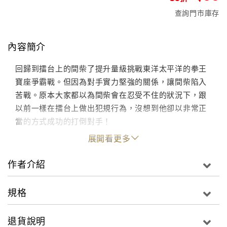
查詢門市庫存
內容簡介
回歸到擂台上的間柴了提升量級挑戰東洋太平洋的拳王
寶座爭霸戰。但因為對手實力堅強的關係，讓間柴陷入
苦戰。原本大家都以為間柴會在忍受不住的狀況下，跟
以前一樣在擂台上做出犯規行為，沒想到他卻以非常正
當的方式成功的打倒對手！
展開看更多
作者介紹
規格
退貨說明