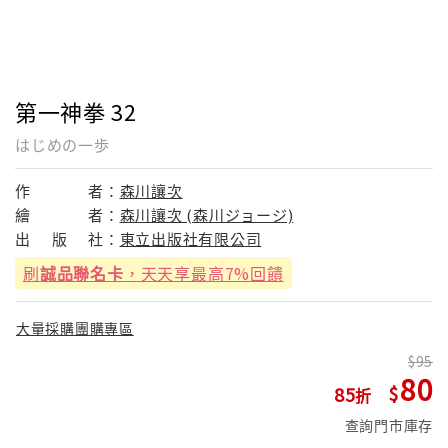
第一神拳 32
はじめの一歩
作
者：
森川讓次
繪
者：
森川讓次 (森川ジョージ)
出
版
社：
東立出版社有限公司
刷
誠品聯名卡
，天天享最高7%回饋
大量採購團購專區
95
80
85
查詢門市庫存