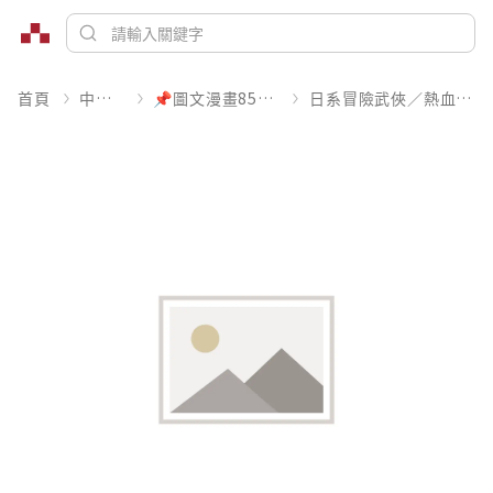
首頁
中文書
📌圖文漫畫85折起
日系冒險武俠／熱血運動