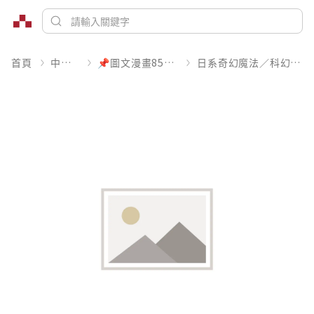
首頁
中文書
📌圖文漫畫85折起
日系奇幻魔法／科幻冒險