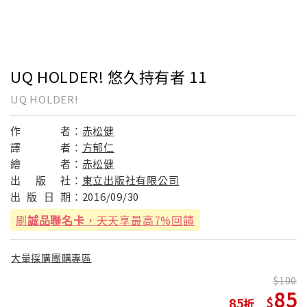
UQ HOLDER! 悠久持有者 11
UQ HOLDER!
作
者：
赤松健
譯
者：
方郁仁
繪
者：
赤松健
出
版
社：
東立出版社有限公司
出
版
日
期：
2016/09/30
刷
誠品聯名卡
，天天享最高7%回饋
大量採購團購專區
100
85
85