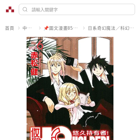
首頁
中文書
📌圖文漫畫85折起
日系奇幻魔法／科幻冒險