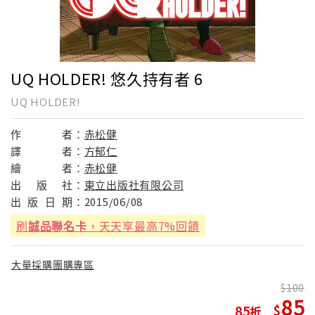
UQ HOLDER! 悠久持有者 6
UQ HOLDER!
作
者：
赤松健
譯
者：
方郁仁
繪
者：
赤松健
出
版
社：
東立出版社有限公司
出
版
日
期：
2015/06/08
刷
誠品聯名卡
，天天享最高7%回饋
大量採購團購專區
100
85
85