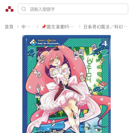
首頁
中文書
📌圖文漫畫85折起
日系奇幻魔法／科幻冒險