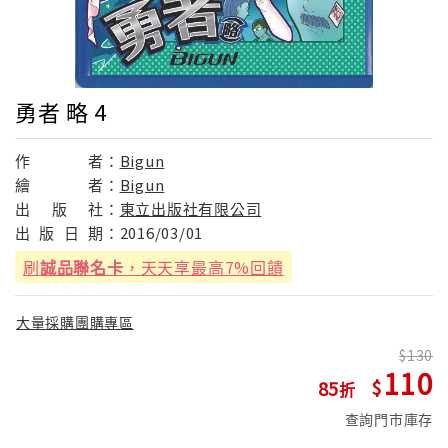
勇者 略 4
作
者：
Bigun
繪
者：
Bigun
出
版
社：
東立出版社有限公司
出
版
日
期：
2016/03/01
刷
誠品聯名卡
，天天享最高7%回饋
大量採購團購專區
130
110
85
查詢門市庫存