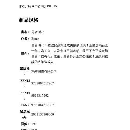
作者介紹 ■作者簡介BIGUN
商品規格
書名 /
勇者 略 3
作者 /
Bigun
勇者 略 3：錯誤的政策造成失敗的環境！王國曆兩百五
十年，為了公主以及未來王儲著想，國王下令正式實施
簡介 /
勇者『國有化』政策，勇者身分正式公職化！沒想到錯
誤的政策造成人
出版社
鴻緯圖書有限公司
/
ISBN13
9789864317967
/
ISBN10
9864317962
/
EAN /
9789864317967
誠品26
2681135909000
碼 /
頁數 /
196