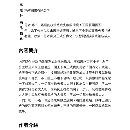
出
版
鴻緯圖書有限公司
社
商
勇者 略 3：錯誤的政策造成失敗的環境！王國曆兩百五十
品
年，為了公主以及未來王儲著想，國王下令正式實施勇者『國
描
有化』政策，勇者身分正式公職化！沒想到錯誤的政策造成人
述
內容簡介
內容簡介 錯誤的政策造成失敗的環境！王國曆兩百五十年，為了
公主以及未來王儲著想，國王下令正式實施勇者『國有化』政策，
勇者身分正式公職化！沒想到錯誤的政策造成人才流失以及就業環
境畸形！部長…不，國王不用下台嗎！放心吧！只要眼睛閉起來忍
一下就過去了，一切都交給勇者大人吧！因為公主很可愛，所以一
切都交給勇者大人吧！因為反正都是慣例了，所以一切都交給勇者
大人吧！因為有勇者資格的人很多，所以一切都交給勇者大人
（們）吧！不過…你這個死魚眼是誰啊？看飽受摧殘、眼神已經死
透的便利商店店員如何出頭天，王國的浪漫傳奇，一段愛與勇氣的
故事。
作者介紹