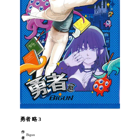
勇者 略 3
作
Bigun
者