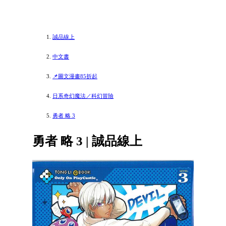
誠品線上
中文書
📌圖文漫畫85折起
日系奇幻魔法／科幻冒險
勇者 略 3
勇者 略 3 | 誠品線上