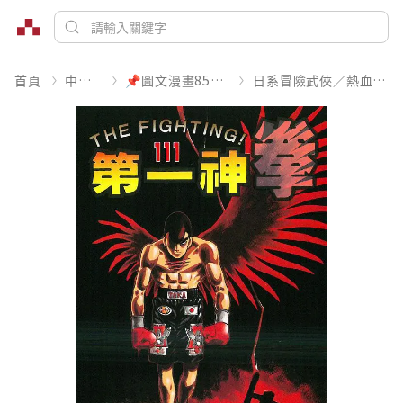
首頁
中文書
📌圖文漫畫85折起
日系冒險武俠／熱血運動