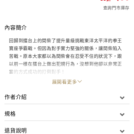
查詢門市庫存
內容簡介
回歸到擂台上的間柴了提升量級挑戰東洋太平洋的拳王
寶座爭霸戰。但因為對手實力堅強的關係，讓間柴陷入
苦戰。原本大家都以為間柴會在忍受不住的狀況下，跟
以前一樣在擂台上做出犯規行為，沒想到他卻以非常正
當的方式成功的打倒對手！
展開看更多
作者介紹
規格
退貨說明