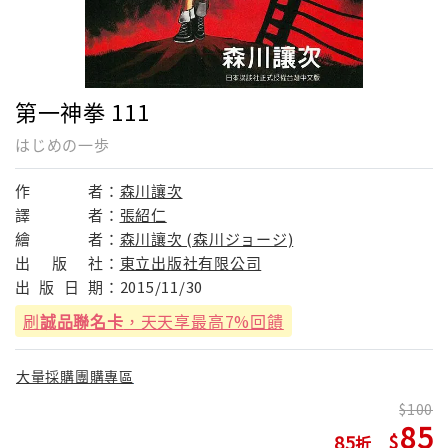
第一神拳 111
はじめの一歩
作
者：
森川讓次
譯
者：
張紹仁
繪
者：
森川讓次 (森川ジョージ)
出
版
社：
東立出版社有限公司
出
版
日
期：
2015/11/30
刷
誠品聯名卡
，天天享最高7%回饋
大量採購團購專區
100
85
85