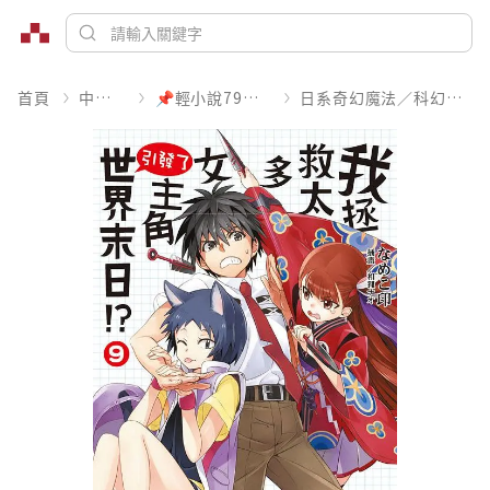
首頁
中文書
📌輕小說79折起
日系奇幻魔法／科幻冒險