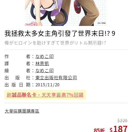
我拯救太多女主角引發了世界末日!? 9
俺がヒロインを助けすぎて世界がリトル黙示録!?
作
者：
なめこ印
譯
者：
林意凱
繪
者：
なめこ印
出
版
社：
東立出版社有限公司
出
版
日
期：
2015/11/20
刷
誠品聯名卡
，天天享最高7%回饋
大量採購團購專區
220
187
85