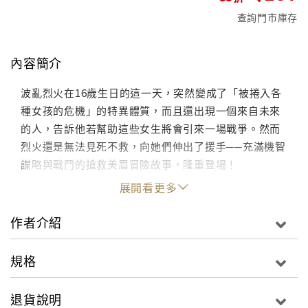
查詢門市庫存
內容簡介
波亂烈火在16歲生日的這一天，突然變成了「被捲入各
種女孩的危機」的特異體質，而且還出現一個來自未來
的人，告訴他若幫助這些女生將會引來一場戰爭。然而
烈火還是無法見死不救，向她們伸出了援手──充滿機智
謀略與戰鬥的搶救美眉冒險故事，隆重登場！
展開看更多
作者介紹
規格
退貨說明