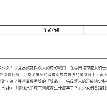
作者介紹
美少女！◎互為奴隸與僕人的奇幻戰鬥！在專門培育魔女騎士
請你引導我喔。」為了讓契約者雪莉成為最強的魔女騎士，兩
舉辦。為了獲得最優秀獎的「獎品」，疾風等人的班級決定裝
一句話，「那張桌子底下到底發生什麼事了？」少女們香豔刺