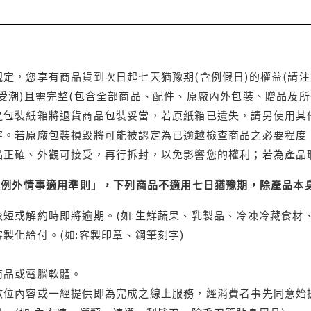
定，您享有商品貨到次日起七天猶豫期(含例假日)的權益(請
受潮)且需完整(包含全部商品、配件、原廠內外包裝、贈品及所
之包裝紙箱將退貨商品包裝妥當，若原紙箱已遺失，請另使用其
字。若原廠包裝損毀將可能被認定為已逾越檢查商品之必要程度，
品正確、外觀可接受，再行拆封，以免影響您的權利；若為產品
理例外情事適用準則」，下列商品不適用七日猶豫期，除產品本
短或解約時即將逾期。(如:生鮮蔬果、乳製品、冷凍冷藏食材、
製化給付。(如:客製印章、鋼筆刻字)
商品或電腦軟體。
位內容或一經提供即為完成之線上服務，經消費者事先同意始提