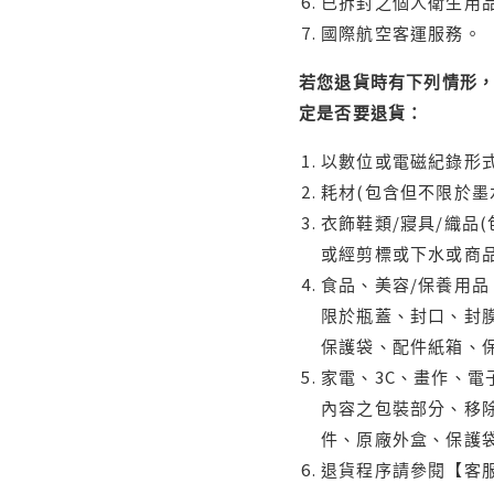
已拆封之個人衛生用品
國際航空客運服務。
若您退貨時有下列情形，
定是否要退貨：
以數位或電磁紀錄形式
耗材(包含但不限於墨
衣飾鞋類/寢具/織品
或經剪標或下水或商
食品、美容/保養用
限於瓶蓋、封口、封膜
保護袋、配件紙箱、
家電、3C、畫作、
內容之包裝部分、移除
件、原廠外盒、保護
退貨程序請參閱【客