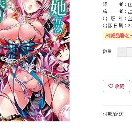
譯
者：
I
繪
者：
出
版
社：
出
版
日
期：
2
刷
誠品聯名
數量
收藏
付款/配送