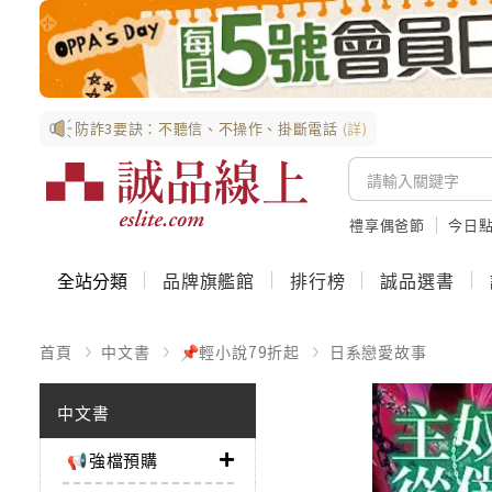
防詐3要訣：不聽信、不操作、掛斷電話
(詳)
禮享偶爸節
今日
全站分類
品牌旗艦館
排行榜
誠品選書
首頁
中文書
📌輕小說79折起
日系戀愛故事
中文書
📢強檔預購