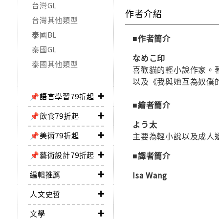
台灣GL
作者介紹
台灣其他類型
泰國BL
■作者簡介
泰國GL
なめこ印
泰國其他類型
喜歡貓的輕小說作家。
以及《我與她互為奴僕
📌語言學習79折起
■繪者簡介
📌飲食79折起
よう太
📌美術79折起
主要為輕小說以及成人
📌藝術設計79折起
■譯者簡介
編輯推薦
Isa Wang
人文史哲
文學