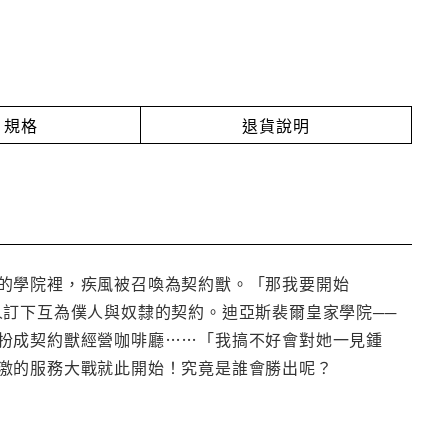
規格
退貨說明
的學院裡，疾風被召喚為契約獸。「那我要開始
人訂下互為僕人與奴隸的契約。迪亞斯裴爾皇家學院──
扮成契約獸經營咖啡廳……「我搞不好會對她一見鍾
激的服務大戰就此開始！究竟是誰會勝出呢？