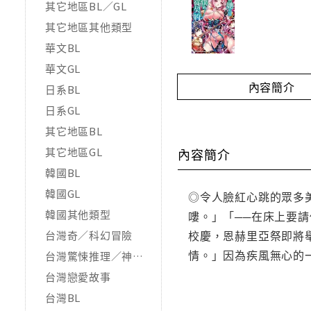
其它地區BL／GL
其它地區其他類型
華文BL
華文GL
內容簡介
日系BL
日系GL
其它地區BL
其它地區GL
內容簡介
韓國BL
韓國GL
◎令人臉紅心跳的眾多
韓國其他類型
嘍。」「──在床上要
校慶，恩赫里亞祭即將
台灣奇／科幻冒險
情。」因為疾風無心的
台灣驚悚推理／神怪靈異
台灣戀愛故事
台灣BL