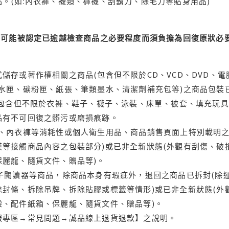
。(如:內衣褲、襪類、褲襪、刮鬍刀、除毛刀等貼身用品)
可能被認定已逾越檢查商品之必要程度而須負擔為回復原狀必要
儲存或著作權相關之商品(包含但不限於CD、VCD、DVD、電
水匣、碳粉匣、紙張、筆類墨水、清潔劑補充包等)之商品包裝已
(包含但不限於衣褲、鞋子、襪子、泳裝、床單、被套、填充玩具
品有不可回復之髒污或磨損痕跡。
品、內衣褲等消耗性或個人衛生用品、商品銷售頁面上特別載明之
等接觸商品內容之包裝部分)或已非全新狀態(外觀有刮傷、破
保麗龍、隨貨文件、贈品等)。
電子閱讀器等商品，除商品本身有瑕疵外，退回之商品已拆封(除
封條、拆除吊牌、拆除貼膠或標籤等情形)或已非全新狀態(外
袋、配件紙箱、保麗龍、隨貨文件、贈品等)。
服專區→常見問題→誠品線上退貨退款】之說明。