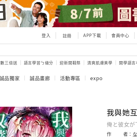
登入
APP下載
會員中心
註冊
點數三倍送
語言學習ㄅ級分
迎新開鞋祭
清爽肌膚美學
開學語言
誠品獨家
誠品畫廊
活動專區
expo
我與她互
俺と彼女が
作
者：