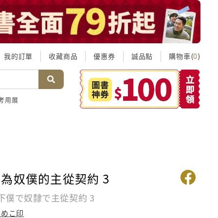
我的訂單
收藏商品
優惠券
誠品點
購物車(
)
0
考用展
為奴僕的主從契約 3
下僕で奴隸で主從契約 3
なめこ印