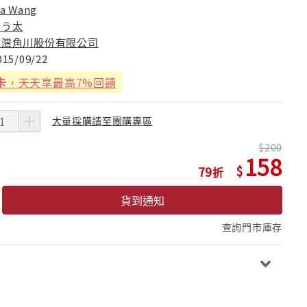
sa Wang
よう太
台灣角川股份有限公司
015/09/22
卡
，天天享最高7%回饋
大量採購請至團購專區
200
158
79
貨到通知
查詢門市庫存