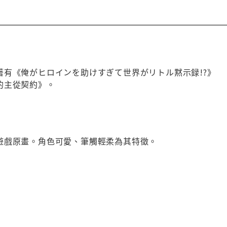
著有《俺がヒロインを助けすぎて世界がリトル黙示録!?》
的主從契約》。
遊戲原畫。角色可愛、筆觸輕柔為其特徵。