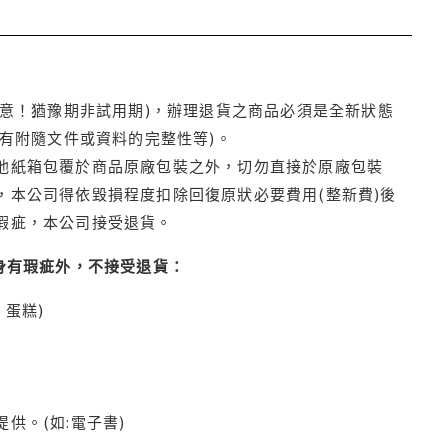
注意！猶豫期非試用期)，辦理退貨之商品必須是全新狀態
有附隨文件或資料的完整性等)。
他紙箱包覆於商品原廠包裝之外，切勿直接於原廠包裝
本公司得依毀損程度扣除回復原狀必要費用(整新費)後
瑕疵，本公司接受退貨。
身有瑕疵外，不接受退貨：
蛋糕)
供。(如:電子書)