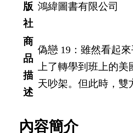
版
鴻緯圖書有限公司
社
商
偽戀 19：雖然看
品
上了轉學到班上的美
描
天吵架。但此時，雙
述
內容簡介