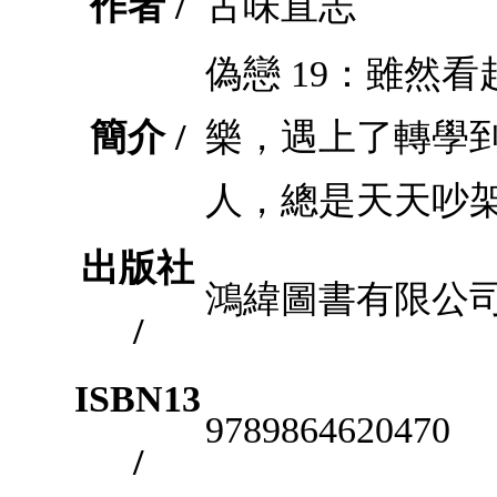
作者 /
古味直志
偽戀 19：雖然
簡介 /
樂，遇上了轉學
人，總是天天吵
出版社
鴻緯圖書有限公
/
ISBN13
9789864620470
/