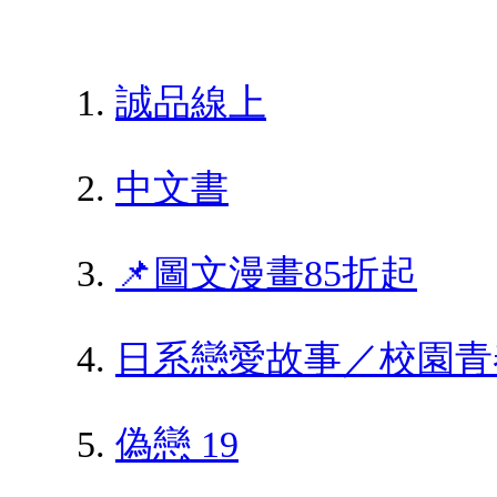
誠品線上
中文書
📌圖文漫畫85折起
日系戀愛故事／校園青
偽戀 19