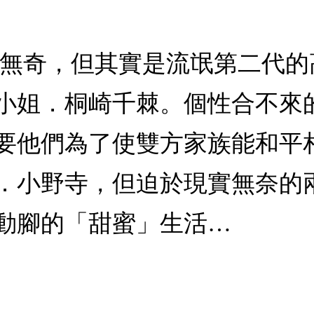
凡無奇，但其實是流氓第二代
小姐．桐崎千棘。個性合不來
要他們為了使雙方家族能和平
．小野寺，但迫於現實無奈的
動腳的「甜蜜」生活…