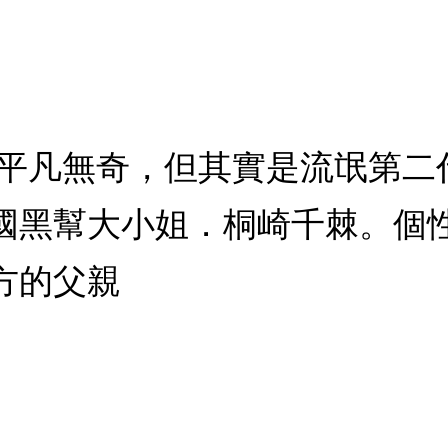
起來平凡無奇，但其實是流氓第
國黑幫大小姐．桐崎千棘。個
方的父親