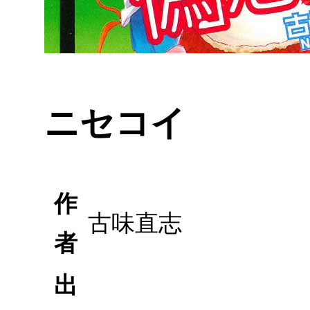
ニセコイ
作
古味直志
者
出