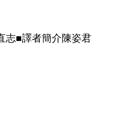
直志■譯者簡介陳姿君