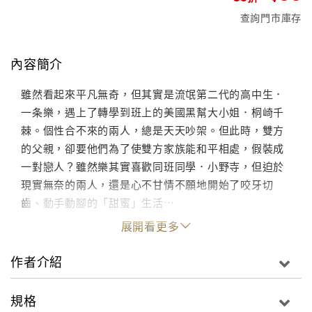
查詢門市庫存
內容簡介
雖然看起來平凡無奇，但其實是流氓第二代的高中生．
一条樂，遇上了轉學到班上的美國黑幫大小姐．桐崎千
棘。個性合不來的兩人，總是天天吵架。但此時，雙方
的父親，卻要他們為了使雙方家族能和平相處，假裝成
一對戀人？雖然樂其實喜歡同班同學．小野寺，但迫於
現實無奈的兩人，還是心不甘情不願地開始了咬牙切
齒、動手動腳的「甜蜜」生活…
展開看更多
作者介紹
規格