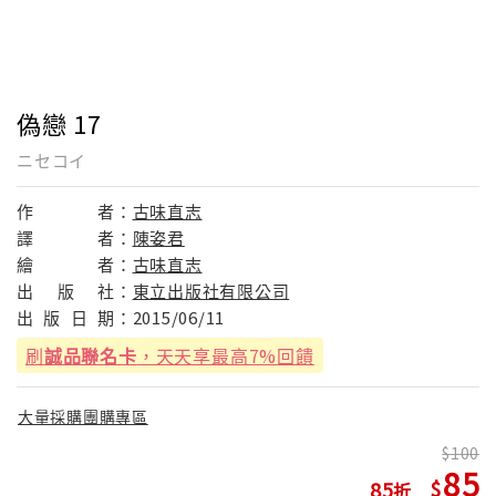
偽戀 17
ニセコイ
作
者：
古味直志
譯
者：
陳姿君
繪
者：
古味直志
出
版
社：
東立出版社有限公司
出
版
日
期：
2015/06/11
刷
誠品聯名卡
，天天享最高7%回饋
大量採購團購專區
100
85
85