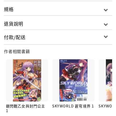
規格
退貨說明
付款/配送
作者相關書籍
銀閃戰乙女與封門公主
SKYWORLD 蒼穹境界 1
SKYWOR
1