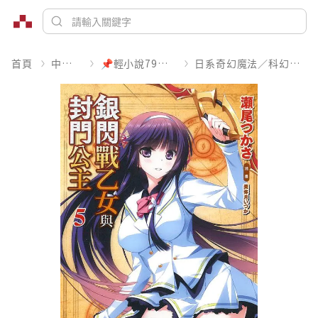
首頁
中文書
📌輕小說79折起
日系奇幻魔法／科幻冒險