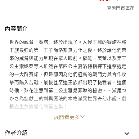
查詢門市庫存
內容簡介
世界的威脅「賽諾」終於出現了。入侵王城的賽諾在將
王族最強的第一王子陶洛斯無力化之後，終於讓他們帶
來的威脅與能力呈現在眾人眼前。櫂砥、芙蕾以及第三
公主索妮亞等人雖然在第四公主夏洛特指揮下追擊逃走
的一大群賽諾，但是卻因為他們極高的戰鬥力與合作攻
擊而陷入苦戰，最後甚至連王族都出現了犧牲者。這個
時候，梨花注意到第二公主雅兒菲琳的秘密……瀬尾つ
かさ為您獻上的劍與魔法的本格派異世界奇幻小說，劇
情產生急遽變化的第五集！
展開看更多
作者介紹