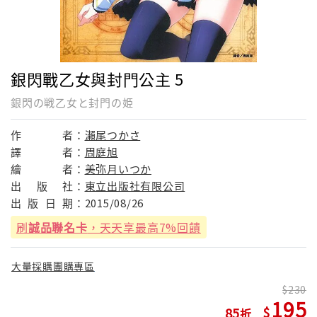
銀閃戰乙女與封門公主 5
銀閃の戦乙女と封門の姫
作
者：
瀨尾つかさ
譯
者：
周庭旭
繪
者：
美弥月いつか
出
版
社：
東立出版社有限公司
出
版
日
期：
2015/08/26
刷
誠品聯名卡
，天天享最高7%回饋
大量採購團購專區
230
195
85