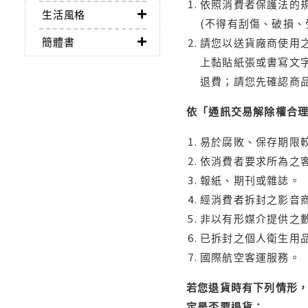
依照消費者保護法的規
生活風格
(不得有刮傷、破損、
簡體書
請您以送貨廠商使用
上黏貼紙張或書寫文
退費；請您先確認商
依「通訊交易解除權合
易於腐敗、保存期限較
依消費者要求所為之客
報紙、期刊或雜誌。
經消費者拆封之影音
非以有形媒介提供之數
已拆封之個人衛生用品
國際航空客運服務。
若您退貨時有下列情形，
定是否要退貨：