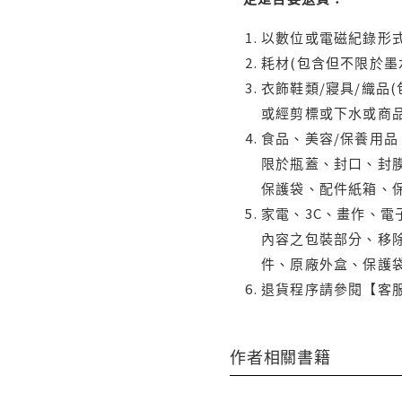
以數位或電磁紀錄形式
耗材(包含但不限於墨
衣飾鞋類/寢具/織品
或經剪標或下水或商
食品、美容/保養用
限於瓶蓋、封口、封膜
保護袋、配件紙箱、
家電、3C、畫作、
內容之包裝部分、移除
件、原廠外盒、保護
退貨程序請參閱【客
作者相關書籍