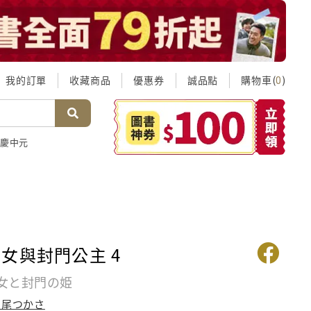
我的訂單
收藏商品
優惠券
誠品點
購物車(
)
0
慶中元
女與封門公主 4
女と封門の姫
瀨尾つかさ