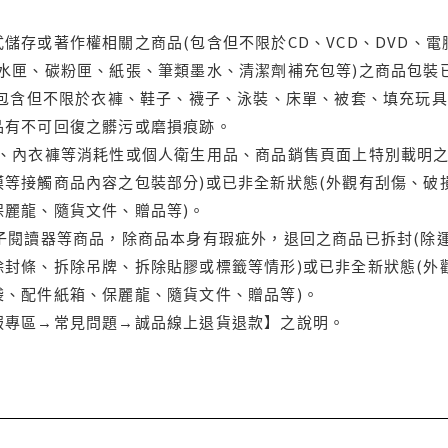
儲存或著作權相關之商品(包含但不限於CD、VCD、DVD、電
水匣、碳粉匣、紙張、筆類墨水、清潔劑補充包等)之商品包裝已
(包含但不限於衣褲、鞋子、襪子、泳裝、床單、被套、填充玩具
品有不可回復之髒污或磨損痕跡。
品、內衣褲等消耗性或個人衛生用品、商品銷售頁面上特別載明之
等接觸商品內容之包裝部分)或已非全新狀態(外觀有刮傷、破
保麗龍、隨貨文件、贈品等)。
電子閱讀器等商品，除商品本身有瑕疵外，退回之商品已拆封(除
封條、拆除吊牌、拆除貼膠或標籤等情形)或已非全新狀態(外
袋、配件紙箱、保麗龍、隨貨文件、贈品等)。
服專區→常見問題→誠品線上退貨退款】之說明。