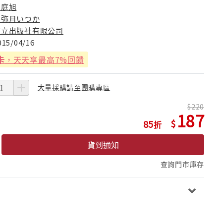
周庭旭
美弥月いつか
東立出版社有限公司
015/04/16
卡
，天天享最高7%回饋
大量採購請至團購專區
220
187
85
貨到通知
查詢門市庫存