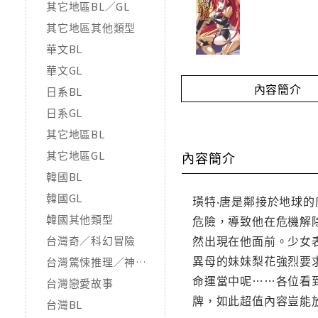
其它地區BL／GL
其它地區其他類型
華文BL
華文GL
內容簡介
日系BL
日系GL
其它地區BL
其它地區GL
內容簡介
韓國BL
韓國GL
璜特‧唐是鄰接於地球
韓國其他類型
危險，導致他在危機解
然出現在他面前。少女
台灣奇／科幻冒險
異母的妹妹梨花強烈要
台灣驚悚推理／神怪靈異
命運當中呢……各位看
台灣戀愛故事
牌，如此超值內容豈能放
台灣BL