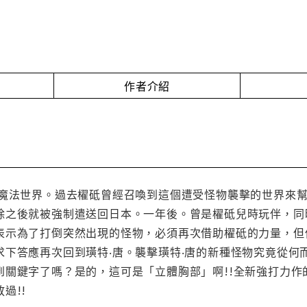
作者介紹
的魔法世界。過去櫂砥曾經召喚到這個遭受怪物襲擊的世界來
除之後就被強制遣送回日本。一年後。曾是櫂砥兒時玩伴，同
表示為了打倒突然出現的怪物，必須再次借助櫂砥的力量，但
求下答應再次回到璜特‧唐。襲擊璜特‧唐的新種怪物究竟從何
到關鍵字了嗎？是的，這可是「立體胸部」啊!!全新強打力
過!!