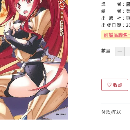
譯
者：
繪
者：
出
版
社：
出
版
日
期：
2
刷
誠品聯名
數量
收藏
付款/配送