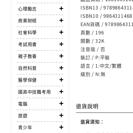
ISBN13 / 9789864311
心理勵志
ISBN10 / 9864311468
商業財經
EAN貨碼 / 978986431
頁數 / 196
社會科學
開數 / 32K
考試用書
注音版 / 否
親子教養
裝訂 / P:平裝
語言 / 1:中文/繁體
自然科普
級別 / N:無
醫學保健
國高中技職考用
電腦
退貨說明
旅遊
退貨須知：
青少年