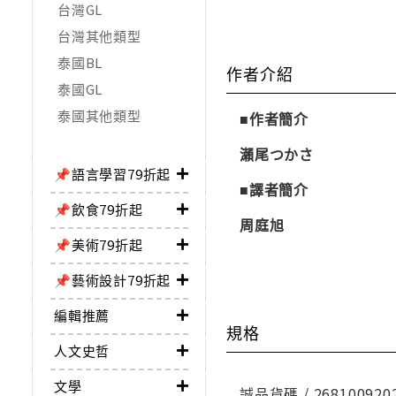
台灣GL
台灣其他類型
泰國BL
作者介紹
泰國GL
泰國其他類型
■作者簡介
瀨尾つかさ
📌語言學習79折起
■譯者簡介
📌飲食79折起
周庭旭
📌美術79折起
📌藝術設計79折起
編輯推薦
規格
人文史哲
文學
誠品貨碼 / 268100920