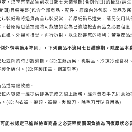
定，您享有商品貨到次日起七天猶豫期(含例假日)的權益(請
受潮)且需完整(包含全部商品、配件、原廠內外包裝、贈品及所
之包裝紙箱將退貨商品包裝妥當，若原紙箱已遺失，請另使用其
字。若原廠包裝損毀將可能被認定為已逾越檢查商品之必要程度，
品正確、外觀可接受，再行拆封，以免影響您的權利；若為產品
理例外情事適用準則」，下列商品不適用七日猶豫期，除產品本
短或解約時即將逾期。(如:生鮮蔬果、乳製品、冷凍冷藏食材、
製化給付。(如:客製印章、鋼筆刻字)
商品或電腦軟體。
位內容或一經提供即為完成之線上服務，經消費者事先同意始提
。(如:內衣褲、襪類、褲襪、刮鬍刀、除毛刀等貼身用品)
可能被認定已逾越檢查商品之必要程度而須負擔為回復原狀必要