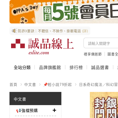
防詐3要訣：不聽信、不操作、掛斷電話
(詳)
禮享偶爸節
圖書全
全站分類
品牌旗艦館
排行榜
誠品選書
首頁
中文書
📌輕小說79折起
日系奇幻魔法／科幻冒
中文書
📢強檔預購