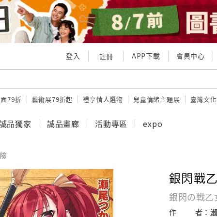
登入
APP下載
會員中心
註冊
面79折
藝術展79折起
禮享情人選物
兒童情緒主題展
臺灣文化
誠品獨家
誠品畫廊
活動專區
expo
險
銀閃戰乙
銀閃の戦乙
作
者：