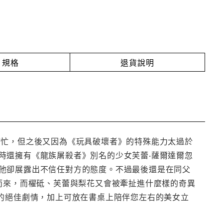
規格
退貨說明
幫忙，但之後又因為《玩具破壞者》的特殊能力太過於
時還擁有《龍族屠殺者》別名的少女芙蕾‧薩爾達爾忽
他卻展露出不信任對方的態度。不過最後還是在同父
而來，而櫂砥、芙蕾與梨花又會被牽扯進什麼樣的奇異
作的絕佳劇情，加上可放在書桌上陪伴您左右的美女立