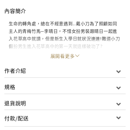
內容簡介
生命的轉角處，總在不經意遇到...戴小刀為了照顧如同
主人的青梅竹馬─李晴日，不惜女扮男裝跟晴日一起進
入花草高中就讀，但是新生入學日就狀況連連!難道小刀
假扮男生進入花草高中的第一天就這樣破功了?
展開看更多
作者介紹
規格
退貨說明
付款/配送