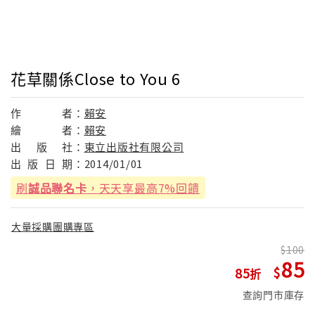
花草關係Close to You 6
作
者：
賴安
繪
者：
賴安
出
版
社：
東立出版社有限公司
出
版
日
期：
2014/01/01
刷
誠品聯名卡
，天天享最高7%回饋
大量採購團購專區
100
85
85
查詢門市庫存