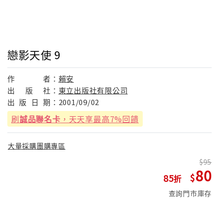
戀影天使 9
作
者：
賴安
出
版
社：
東立出版社有限公司
出
版
日
期：
2001/09/02
刷
誠品聯名卡
，天天享最高7%回饋
大量採購團購專區
95
80
85
查詢門市庫存