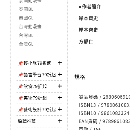
泰國動漫畫
■作者簡介
泰國BL
泰國GL
岸本齊史
台灣動漫畫
岸本齊史
台灣BL
方郁仁
台灣GL
📌輕小說79折起
📌語言學習79折起
規格
📌飲食79折起
誠品貨碼 / 268060691
📌美術79折起
ISBN13 / 9789861083
📌藝術設計79折起
ISBN10 / 9861083324
EAN貨碼 / 978986108
編輯推薦
頁數 / 196