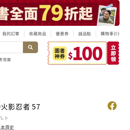
我的訂單
收藏商品
優惠券
誠品點
購物車(
)
0
考用展
O火影忍者 57
ナルト
岸本齊史