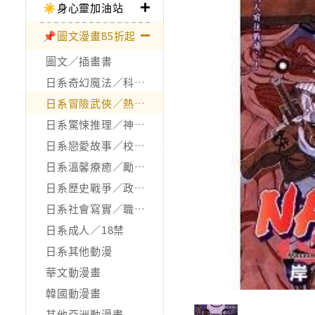
☀️身心靈加油站
📌圖文漫畫85折起
圖文／插畫書
日系奇幻魔法／科幻冒險
日系冒險武俠／熱血運動
日系驚悚推理／神怪靈異
日系戀愛故事／校園青春
日系溫馨療癒／勵志搞笑
日系歷史戰爭／政治宗教
日系社會寫實／職場職人
日系成人／18禁
日系其他動漫
華文動漫畫
韓國動漫畫
其他亞洲動漫畫