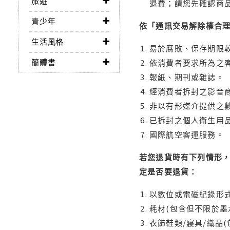
旅遊
退費；請您先確認商
青少年
依「通訊交易解除權合
生活風格
易於腐敗、保存期限較
簡體書
依消費者要求所為之客
報紙、期刊或雜誌。
經消費者拆封之影音
非以有形媒介提供之數
已拆封之個人衛生用品
國際航空客運服務。
若您退貨時有下列情形，
定是否要退貨：
以數位或電磁紀錄形式
耗材(包含但不限於墨
衣飾鞋類/寢具/織品