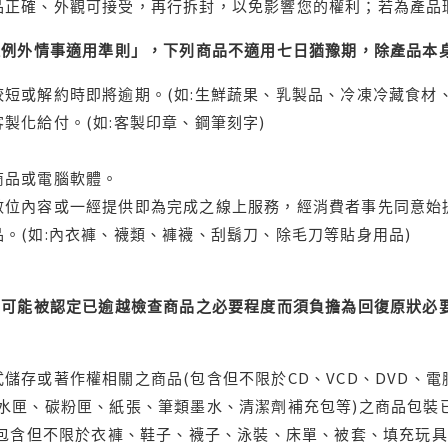
品正確、外觀可接受，再行拆封，以免影響您的權利；若為產品
理例外情事適用準則」，下列商品不適用七日猶豫期，除產品本
短或解約時即將逾期。(如:生鮮蔬果、乳製品、冷凍冷藏食材、
製化給付。(如:客製印章、鋼筆刻字)
商品或電腦軟體。
位內容或一經提供即為完成之線上服務，經消費者事先同意始提
。(如:內衣褲、襪類、褲襪、刮鬍刀、除毛刀等貼身用品)
可能被認定已逾越檢查商品之必要程度而須負擔為回復原狀必要
儲存或著作權相關之商品(包含但不限於CD、VCD、DVD、電
水匣、碳粉匣、紙張、筆類墨水、清潔劑補充包等)之商品包裝已
(包含但不限於衣褲、鞋子、襪子、泳裝、床單、被套、填充玩具