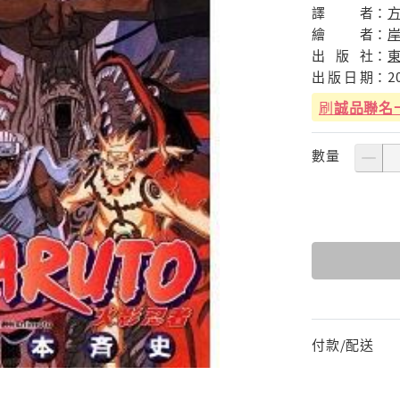
譯
者：
繪
者：
出
版
社：
出
版
日
期：
2
刷
誠品聯名
數量
付款/配送