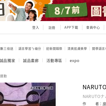
登入
APP下載
會員中心
註冊
點數三倍送
語言學習ㄅ級分
迎新開鞋祭
清爽肌膚美學
開學語言
誠品獨家
誠品畫廊
活動專區
expo
運動
NARUT
NARUTO
作
者：