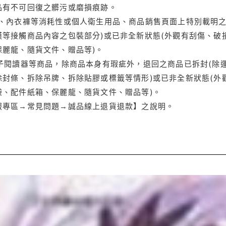
品有不可回復之髒污或磨損痕跡。
品、內衣褲等消耗性或個人衛生用品、商品銷售頁面上特別載明之
等接觸商品內容之包裝部分)或已非全新狀態(外觀有刮傷、破
保麗龍、隨貨文件、贈品等)。
電子閱讀器等商品，除商品本身有瑕疵外，退回之商品已拆封(除
封條、拆除吊牌、拆除貼膠或標籤等情形)或已非全新狀態(外
袋、配件紙箱、保麗龍、隨貨文件、贈品等)。
服專區→常見問題→誠品線上退貨退款】之說明。