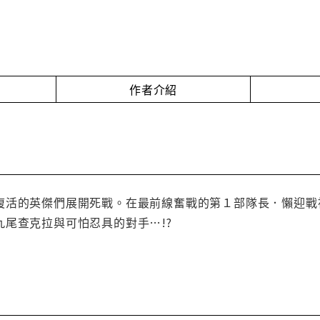
作者介紹
復活的英傑們展開死戰。在最前線奮戰的第１部隊長．懶迎戰
尾查克拉與可怕忍具的對手…!?