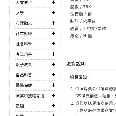
人文史哲
開數 / 36K
文學
注音版 / 否
裝訂 / P:平裝
心理勵志
語言 / 1:中文/繁體
商業財經
級別 / N:無
社會科學
考試用書
退貨說明
親子教養
自然科普
退貨須知：
醫學保健
依照消費者保護法的規
國高中技職考用
(不得有刮傷、破損、
請您以送貨廠商使用
電腦
上黏貼紙張或書寫文