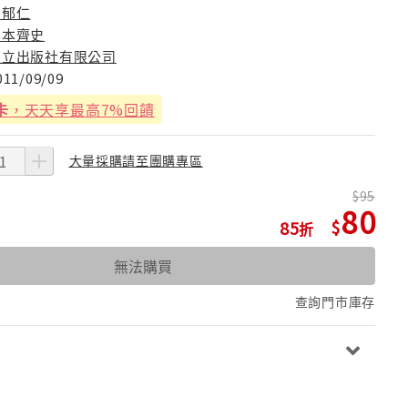
方郁仁
岸本齊史
東立出版社有限公司
011/09/09
卡
，天天享最高7%回饋
大量採購請至團購專區
95
80
85
無法購買
查詢門市庫存