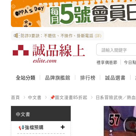
防詐3要訣：不聽信、不操作、掛斷電話
(詳)
禮享偶爸節
今日
全站分類
品牌旗艦館
排行榜
誠品選書
首頁
中文書
📌圖文漫畫85折起
日系冒險武俠／熱血
中文書
📢強檔預購