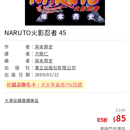
NARUTO火影忍者 45
作
者：
岸本齊史
譯
者：
方郁仁
繪
者：
岸本齊史
出
版
社：
東立出版社有限公司
出
版
日
期：
2009/03/22
刷
誠品聯名卡
，天天享最高7%回饋
大量採購團購專區
100
85
85
查詢門市庫存