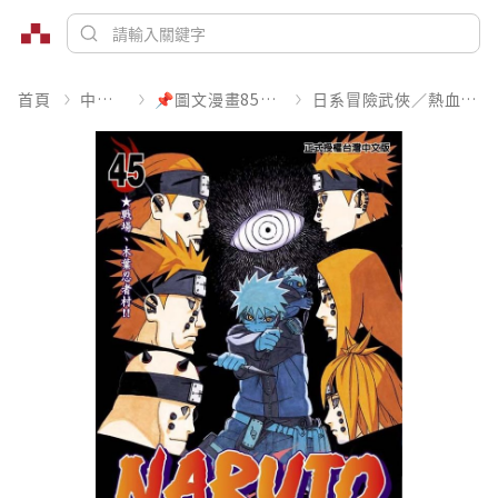
首頁
中文書
📌圖文漫畫85折起
日系冒險武俠／熱血運動