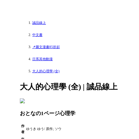
誠品線上
中文書
📌圖文漫畫85折起
日系其他動漫
大人的心理學 (全)
大人的心理學 (全) | 誠品線上
おとなの1ページ心理学
作
ゆうき ゆう/ 原作; ソウ
者