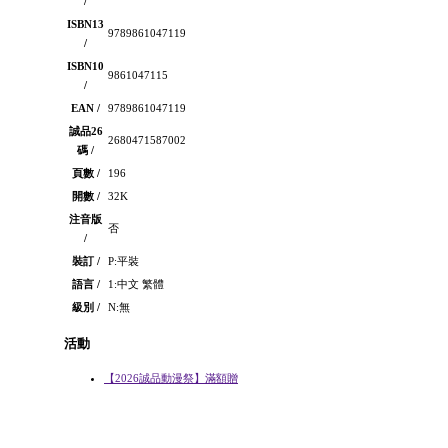
/
ISBN13
9789861047119
/
ISBN10
9861047115
/
EAN /
9789861047119
誠品26
2680471587002
碼 /
頁數 /
196
開數 /
32K
注音版
否
/
裝訂 /
P:平裝
語言 /
1:中文 繁體
級別 /
N:無
活動
【2026誠品動漫祭】滿額贈