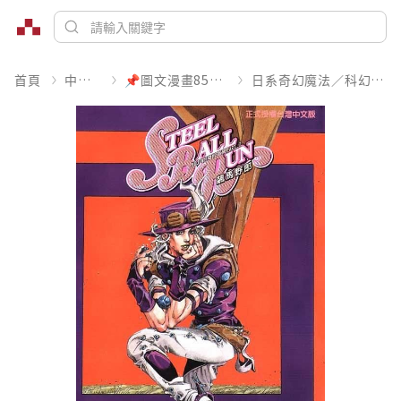
首頁
中文書
📌圖文漫畫85折起
日系奇幻魔法／科幻冒險