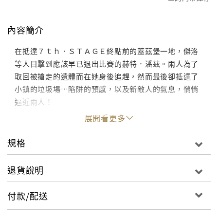
內容簡介
在抵達７ｔｈ．ＳＴＡＧＥ終點前的蓋茲堡一地，傑洛
等人目擊到應該早已退出比賽的赫特．潘茲。兩人為了
取回被搶走的遺體而在她身後追趕，然而最後卻抵達了
小鎮的垃圾場…陷阱的預感，以及新敵人的氣息，悄悄
逼近兩人！
展開看更多
規格
退貨說明
付款/配送