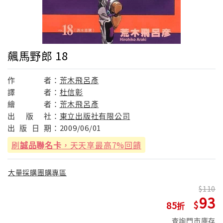
飆馬野郎 18
作
者：
荒木飛呂彥
譯
者：
杜信彰
繪
者：
荒木飛呂彥
出
版
社：
東立出版社有限公司
出
版
日
期：
2009/06/01
刷
誠品聯名卡
，天天享最高7%回饋
大量採購團購專區
110
93
85
查詢門市庫存