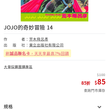
JOJO的奇妙冒險 14
作
者：
荒木飛呂彥
出
版
社：
東立出版社有限公司
刷
誠品聯名卡
，天天享最高7%回饋
大量採購團購專區
100
85
85
查詢門市庫存
規格