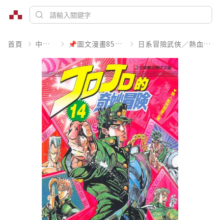
首頁
中文書
📌圖文漫畫85折起
日系冒險武俠／熱血運動