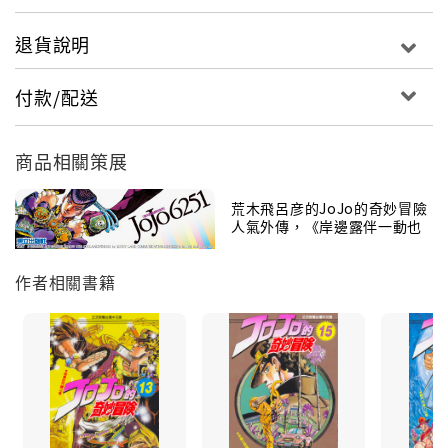
退貨說明
付款/配送
商品相關策展
荒木飛呂彦的JoJo的奇妙冒險
人氣外傳，《岸邊露伴一動也
不動》
作者相關書籍