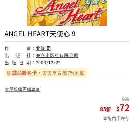
ANGEL HEART天使心 9
作
者：
北條 司
出
版
社：
東立出版社有限公司
出
版
日
期：
2003/12/22
刷
誠品聯名卡
，天天享最高7%回饋
大量採購團購專區
85
72
85
查詢門市庫存