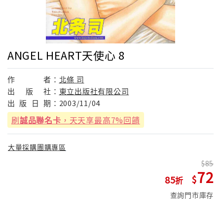
ANGEL HEART天使心 8
作
者：
北條 司
出
版
社：
東立出版社有限公司
出
版
日
期：
2003/11/04
刷
誠品聯名卡
，天天享最高7%回饋
大量採購團購專區
85
72
85
查詢門市庫存