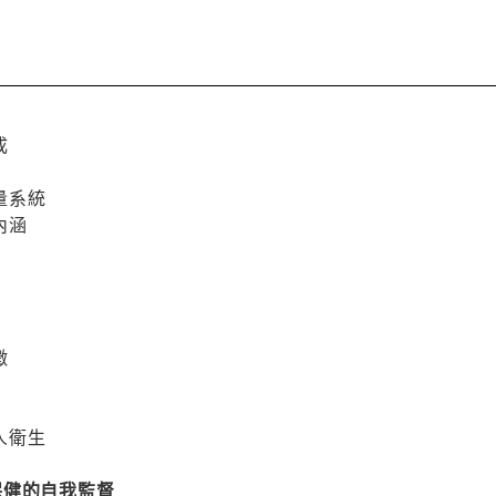
成
量系統
內涵
徵
人衛生
保健的自我監督