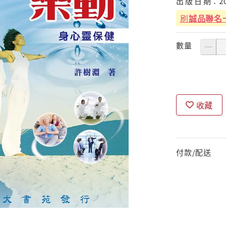
出
版
日
期：
2
刷
誠品聯名
數量
收藏
付款/配送