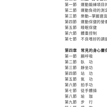
第一節 運動鍛練項目
第二節 運動負荷的測
第三節 樂動─掌握適
第四節 運動保健的營
第五節 睡眠保健
第六節 體重控制
第七節 不良嗜好的調
第四章 常見的身心靈
第一節 膈呼吸
第二節 臥 功
第三節 靜坐功
第四節 站 功
第五節 氣 功
第六節 拍手功
第七節 徒手體操
第八節 瑜 珈
第九節 步 行