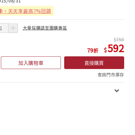
015/08/31
卡
，天天享最高7%回饋
大量採購請至團購專區
750
592
79
加入購物車
直接購買
查詢門市庫存