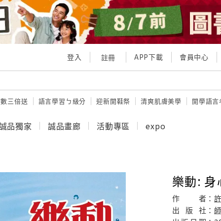
登入
APP下載
會員中心
註冊
點數三倍送
語言學習ㄅ級分
迎新開鞋祭
清爽肌膚美學
開學語言
誠品獨家
誠品畫廊
活動專區
expo
樂動: 
作
者：
出
版
社：