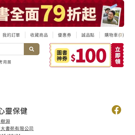
我的訂單
收藏商品
優惠券
誠品點
購物車(
)
0
考用展
身心靈保健
許樹淵
師大書苑有限公司