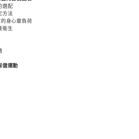
的選配
定方法
宜的身心靈負荷
養衛生
適
保健運動