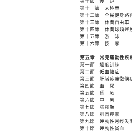
第十節 慢 跑
第十一節 太極拳
第十二節 全民健身路
第十三節 休閒自由車
第十四節 休閒球類運
第十五節 游 泳
第十六節 按 摩
第五章 常見運動性疾
第一節 過度訓練
第二節 低血糖症
第三節 肝臟疼痛徵候
第四節 血 尿
第五節 昏 厥
第六節 中 暑
第七節 腦震顫
第八節 肌肉痙攣
第九節 運動性月經失
第十節 運動性貧血