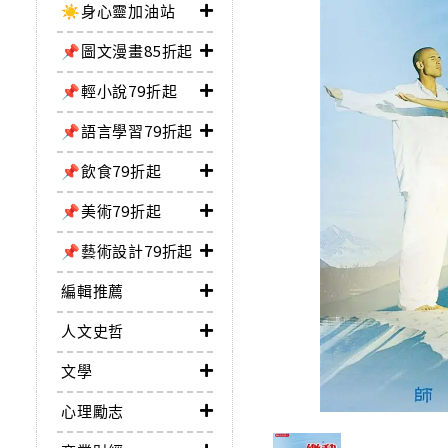
☀️身心靈加油站
📌圖文漫畫85折起
📌輕小說79折起
📌語言學習79折起
📌飲食79折起
📌美術79折起
📌藝術設計79折起
編輯推薦
人文史哲
文學
心理勵志