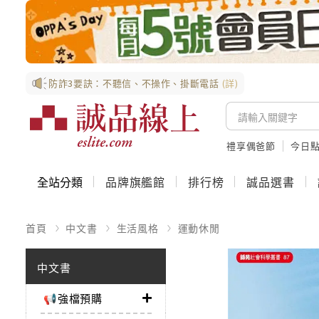
防詐3要訣：不聽信、不操作、掛斷電話
(詳)
禮享偶爸節
今日
全站分類
品牌旗艦館
排行榜
誠品選書
首頁
中文書
生活風格
運動休閒
中文書
📢強檔預購