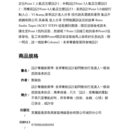
定位Point 2 人氣店怎麼設計1：外觀設計Point 3人氣店怎麼設計
2：用餐區設計Point 4人氣店怎麼設計3：廚房設計Point 5小細節打
動人心：VI &amp;菜單設計達人分享 現代廚具選購與運用 集品不
銹鋼有限公司 吳春風 達人分享 空間氛圍訴說店的故事 Retro
Studio Taipei JACKY STEP4 從藍圖到實踐：開店這樣做省資本、
賺生意Point 1找到店面，然後呢？Point 2店鋪工程的基本Point3這
樣發包、監工有保障Point4開店前這樣做馬上就有好生意結語：開
一間店，說一個故事Column2：未來餐廳發展與食物設計
商品規格
設計餐廳創業學: 首席餐飲設計顧問教你打造讓人一眼就
書名 /
想踏進來的店
作者 /
鄭家皓
設計餐廳創業學: 首席餐飲設計顧問教你打造讓人一眼就
想踏進來的店：萬事俱備，只欠「設計」當餐廳的重點
簡介 /
不再只是餐點好吃，所有事物（技術、金錢、心情）都
已俱全，或許你
出版社
英屬蓋曼群島商家庭傳媒股份有限公司城邦分公司
/
ISBN13
9789864080090
/