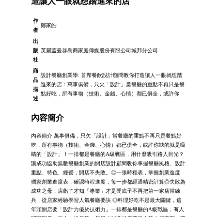
造讓人一眼就想踏進來的店
作
鄭家皓
者
出
版
英屬蓋曼群島商家庭傳媒股份有限公司城邦分公司
社
商
設計餐廳創業學: 首席餐飲設計顧問教你打造讓人一眼就想踏
品
進來的店：萬事俱備，只欠「設計」當餐廳的重點不再只是餐
描
點好吃，所有事物（技術、金錢、心情）都已俱全，或許你
述
內容簡介
內容簡介 萬事俱備，只欠「設計」當餐廳的重點不再只是餐點好
吃，所有事物（技術、金錢、心情）都已俱全，或許你缺的就是吸
睛的「設計」！一排都是餐廳的A級戰區，用什麼吸引路人目光？
讓成功協助無數餐廳創業的開店設計顧問教你掌握餐廳風格、設計
重點、特色、經營，開店不失敗。◎一張時程表，掌握創業進度
獨家創業進度表，確認時程進度，每一步都經過精密計算◎失敗為
成功之母，店虧了才知「專業」才是硬底子不再把第一家店當練
兵，從店家經驗學習人氣餐廳要訣 ◎料理好吃不是最大關鍵，這
年頭開店要「設計力優於技術力」一排都是餐廳的A級戰區，有人