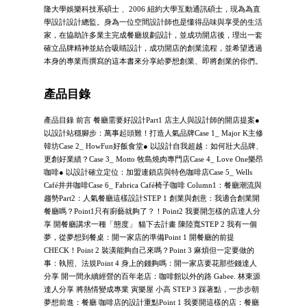
隆大學娛樂科技系碩士 、2006 紐約大學互動通訊碩士，現為為直
學設計設計總監。身為一位空間設計師也是懂得品味與享受的生活
家，在協助許多業主完成餐廳規劃設計，並成功開店後，理出一套
確立品牌精神並結合吸睛設計，成功開店的創業流程，並希望透過
本身的專業而撰寫的這本書來分享給夢想創業、即將創業的你們。
產品目錄
產品目錄 前言 餐廳需要好設計Part1 店主人與設計師的開店提案●
以設計站穩腳步：萬事起頭難！打造人氣品牌Case 1_ Major K主修
韓坊Case 2_ HowFun好飯食堂● 以設計自我超越：如何壯大品牌、
更創好業績？Case 3_ Motto 牧島燒肉專門店Case 4_ Love One樂昂
咖啡● 以設計確立定位：加盟連鎖店與特色咖啡店Case 5_ Wells
Café井井咖啡Case 6_ Fabrica Café椅子咖啡 Column1：餐廳潮流與
趨勢Part2：人氣餐廳這樣設計STEP 1 創業與創意：我適合創業開
餐廳嗎？Point1只有廚藝就夠了？！Point2 我要開怎樣的店達人分
享 開餐廳講求一種「態度」 貓下去計畫 陳陸寬STEP 2 我有一個
夢，從夢想到餐桌：開一家店的準備Point 1 開餐廳的前提
CHECK！Point 2 裝潢能夠自己來嗎？Point 3 麻煩但一定要做的
事：執照、法規Point 4 身上的錢夠嗎：開一家店要花那些錢達人
分享 開一間永續經營的百年老店：咖啡館以外的路 Gabee. 林東源
達人分享 將熱情變成專業 寅樂屋 小高 STEP 3 踩著點，一步步朝
夢想前進：餐廳 咖啡店的設計重點Point 1 我要開這樣的店：餐廳