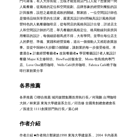
門可羅雀，有人大排長龍，怎樣才能造就店門口人龍？想要開一間
人氣餐廳，從風格的定位和空間規劃、品牌形象的經營到餐點的設
計與服務，設想之處都是成敗的關鍵。鄭家皓，一位空間設計師也
是懂得品味與享受的生活家，嚴選其設計的6間極具設計風格與經
營特色的人氣餐廳咖啡店，從每間店的風格與設計出發，詳述店主
人和空間設計師的巧思，舉凡餐廳的風格定位、格局動線到廚房與
用餐區的設計，每個細節都馬虎不得，大有學問。並帶出每位店主
人的夢想、準備、實踐和經營策略，道出一個個動人又精彩創業故
事。並從中歸納4大步驟15個關鍵，讓創業的每一步接受檢視。本
書適合● 計畫經營餐廳者● 改裝餐廳者● 學習餐廳設計者人氣設計
餐廳 Major K主修韓坊、HowFun好飯食堂、Motto 牧島燒肉專門
店、Love One樂昂咖啡、Wells Café井井咖啡、Fabrica Café椅子咖
啡行家創業分享
各界推薦
各界推薦 ◎聯合推薦 城邦媒體集團首席執行長／何飛鵬 台灣咖啡
大師／林東源 東海大學建築系主任／邱浩修 全國青創總會總會長
／孫達汶 1111創業部門執行長／葉心綺
作者介紹
作者介紹 ■作者簡介鄭家皓1998 東海大學建築系 、2004 卡內基美