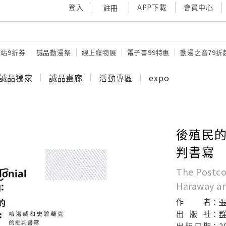
登入
APP下載
會員中心
註冊
站9折券
誠品動漫祭
線上寵物展
電子書99特惠
動漫之音79折
誠品獨家
誠品畫廊
活動專區
expo
後殖民的
判書寫
The Postco
Haraway an
作
者：
出
版
社：
出
版
日
期：
2