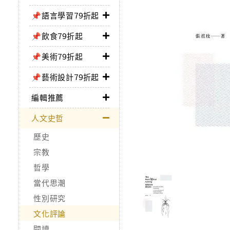
📌語言學習79折起
📌飲食79折起
📌美術79折起
📌藝術設計79折起
編輯推薦
人文史哲
歷史
宗教
哲學
當代思潮
性別研究
文化評論
閱讀