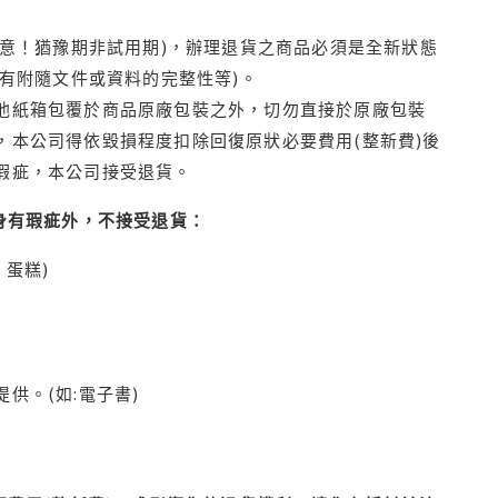
注意！猶豫期非試用期)，辦理退貨之商品必須是全新狀態
有附隨文件或資料的完整性等)。
他紙箱包覆於商品原廠包裝之外，切勿直接於原廠包裝
本公司得依毀損程度扣除回復原狀必要費用(整新費)後
瑕疵，本公司接受退貨。
身有瑕疵外，不接受退貨：
蛋糕)
供。(如:電子書)