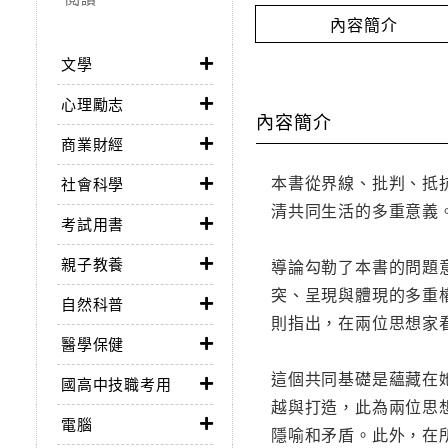
內容簡介
文學
心理勵志
內容簡介
商業財經
本書從界線、批判、抵
社會科學
清共同生活的多重意義
考試用書
親子教養
導論勾勒了本書的問題
突、呈現與體現的多重
自然科普
則指出，在兩位思想家
醫學保健
這個共同基礎是蘊藏在
國高中技職考用
越與打造，此為兩位思
電腦
隱喻和矛盾。此外，在