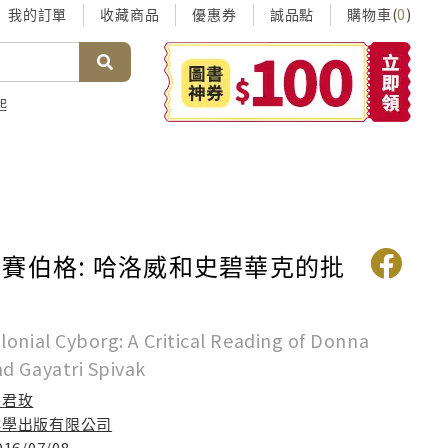
我的訂單
收藏商品
優惠券
誠品點
購物車(
)
0
起
賽伯格: 哈洛威和史碧華克的批
lonial Cyborg: A Critical Reading of Donna
d Gayatri Spivak
張君玫
群學出版有限公司
016/07/08