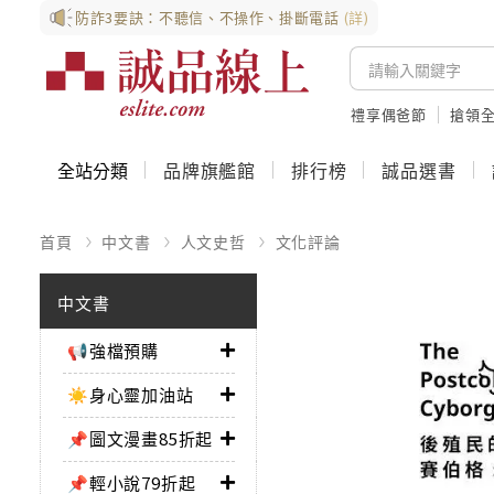
防詐3要訣：不聽信、不操作、掛斷電話
(詳)
禮享偶爸節
搶領全
全站分類
品牌旗艦館
排行榜
誠品選書
首頁
中文書
人文史哲
文化評論
中文書
📢強檔預購
☀️身心靈加油站
📌圖文漫畫85折起
📌輕小說79折起