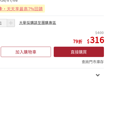
卡
，天天享最高7%回饋
大量採購請至團購專區
400
316
79
加入購物車
直接購買
查詢門市庫存