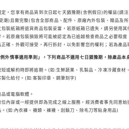
定，您享有商品貨到次日起七天猶豫期(含例假日)的權益(請
受潮)且需完整(包含全部商品、配件、原廠內外包裝、贈品及所
之包裝紙箱將退貨商品包裝妥當，若原紙箱已遺失，請另使用其
字。若原廠包裝損毀將可能被認定為已逾越檢查商品之必要程度，
品正確、外觀可接受，再行拆封，以免影響您的權利；若為產品
理例外情事適用準則」，下列商品不適用七日猶豫期，除產品本
短或解約時即將逾期。(如:生鮮蔬果、乳製品、冷凍冷藏食材、
製化給付。(如:客製印章、鋼筆刻字)
商品或電腦軟體。
位內容或一經提供即為完成之線上服務，經消費者事先同意始提
。(如:內衣褲、襪類、褲襪、刮鬍刀、除毛刀等貼身用品)