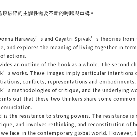
島嶼破碎的主體性需要不斷的跨越與重構。
Donna Haraway’s and Gayatri Spivak’s theories from 
ce, and explores the meaning of living together in term
of actions.
ides an outline of the book as a whole. The second ch
’s works. These images imply particular intentions o
iations, conflicts, representations and embodiments. 
’s methodologies of critique, and the underlying worl
oints out that these two thinkers share some common o
f enunciation.
s the resistance to strong powers. The resistance is m
ique, and involves rethinking, and reconstitution of 
y we face in the contemporary global world. However, th