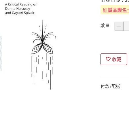
刷
誠品聯名
數量
收藏
付款/配送