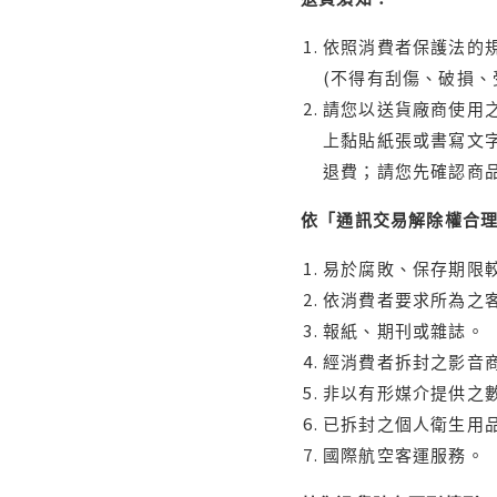
依照消費者保護法的規
(不得有刮傷、破損、
請您以送貨廠商使用
上黏貼紙張或書寫文
退費；請您先確認商
依「通訊交易解除權合
易於腐敗、保存期限較
依消費者要求所為之客
報紙、期刊或雜誌。
經消費者拆封之影音
非以有形媒介提供之數
已拆封之個人衛生用品
國際航空客運服務。