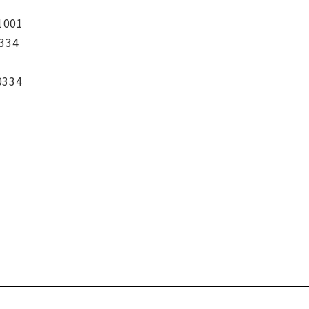
1001
334
0334