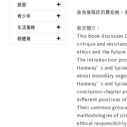
旅遊
身為後殖民的賽伯格，
青少年
生活風格
英文簡介：
This book discusses 
簡體書
critique and resistan
ethics and the future 
The introduction prov
Haraway’s and Spivak
about boundary negot
Haraway’s and Spivak
conclusion chapter p
different positions o
Their common ground i
methodologies of crit
ethical responsibilit