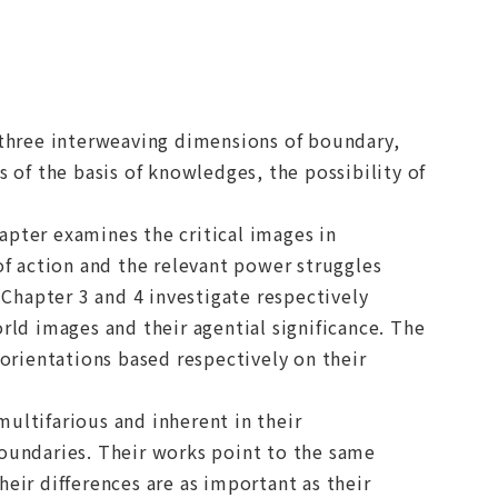
three interweaving dimensions of boundary,
s of the basis of knowledges, the possibility of
apter examines the critical images in
f action and the relevant power struggles
Chapter 3 and 4 investigate respectively
d images and their agential significance. The
rientations based respectively on their
ultifarious and inherent in their
boundaries. Their works point to the same
eir differences are as important as their