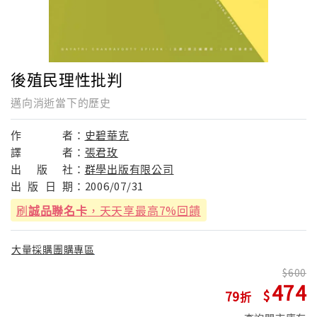
後殖民理性批判
邁向消逝當下的歷史
作
者：
史碧華克
譯
者：
張君玫
出
版
社：
群學出版有限公司
出
版
日
期：
2006/07/31
刷
誠品聯名卡
，天天享最高7%回饋
大量採購團購專區
600
474
79