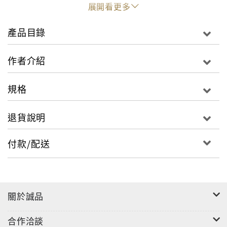
展開看更多
受原書作者和中文譯者的邀請，靜下心來參加這一場
「解構的閱讀政治」（deconstructive politics of
產品目錄
reading），並以這樣的解構方式閱讀這本書。
作者介紹
規格
退貨說明
付款/配送
關於誠品
合作洽談