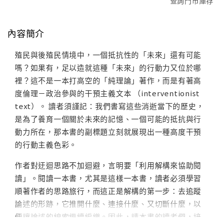
查詢門市庫存
內容簡介
殖民與後殖民情境中，一個抵抗性的「未來」還有可能
嗎？如果有，足以造就這種「未來」的行動力又位於哪
裡？這不是一本打高空的「純理論」著作，而是有著高
度倫理－政治參與的干預主義文本 （interventionist
text）。 讀者須謹記：我們書寫這些消逝當下的歷史，
是為了養育一個關於未來的記憶、一個可能的抵抗與行
動力所在，那本書的副標題立刻就展現出一種高度干預
的行動主義色彩。
作者對迂迴思路不加迴避，言明要「利用解構來協助閱
讀」。閱讀一本書，尤其是這樣一本書，讀者必須學習
順著作者的思路旅行，而這正是解構的第一步：去追蹤
論述的形跡，它推開什麼、連接什麼、又切斷什麼，以
便讓論述的線索繼續編織。因此，請本書的讀者們，接