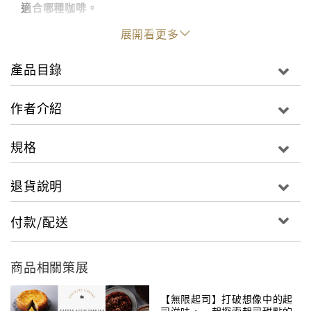
適合哪種咖啡。
展開看更多
如果你正經營一家小咖啡館，想製作有別於一般店的特
色點心；
產品目錄
如果你是創業初期、小本經營，想減少使用半成品以降
低成本；
作者介紹
如果你對自家咖啡有信心，想讓顧客享受咖啡與點心的
絕妙搭配；
規格
如果你本身已經是咖啡高手，還想成為一位全能咖啡館
點心師；
退貨說明
如果你喜愛咖啡館的氛圍，希望將來能找到與咖啡相關
的工作；
付款/配送
如果你只是嗜吃甜點，碰巧又是個烘焙新手，想學習自
己烘焙；
如果你執著於食物的美味與來源，想親自把關店中食品
商品相關策展
的安全；
這本《咖啡館style 點心自己做》，教你學會自製點
【無限起司】打破想像中的起