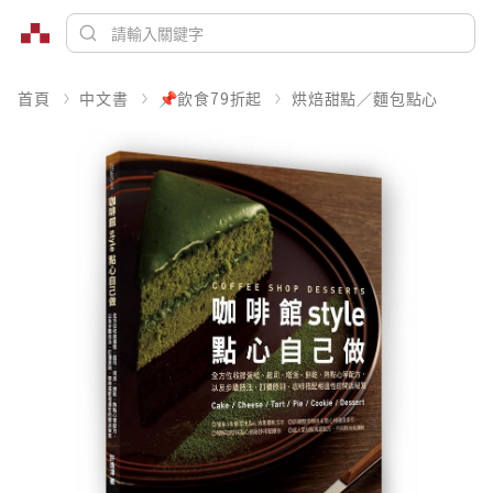
首頁
中文書
📌飲食79折起
烘焙甜點／麵包點心