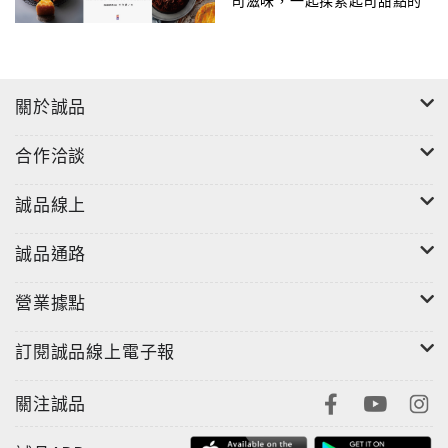
司滋味，一起探索起司甜點的
心，完成以上所有的需求。
無限可能
身兼咖啡師＆甜點師的作者許逸淳，以自己多年在咖啡
館工作的經驗，
關於誠品
除了分享咖啡館最受歡迎的數十款自製甜點，包含：
〈Part1 蛋糕＆起司篇〉、
合作洽談
〈Part2 塔＆派篇〉、〈Part3 餅乾＆小點心篇〉、
〈Part4 熱熱吃點心篇〉，
誠品線上
更於〈Part0 營業準備篇〉中，傳授不失敗的烘焙技
法，教你利用簡單的5步驟算出售價和成本，
誠品通路
以及瞭解點心與咖啡的相適性，讓你成為專業的咖啡館
甜點師。
營業據點
訂閱誠品線上電子報
關注誠品