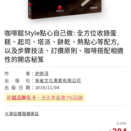
咖啡館Style點心自己做: 全方位收錄蛋
糕、起司、塔派、餅乾、熱點心等配方,
以及步驟技法、訂價原則、咖啡搭配相適
性的開店秘笈
作
者：
許逸淳
出
版
社：
朱雀文化事業有限公司
出
版
日
期：
2016/11/04
刷
誠品聯名卡
，天天享最高7%回饋
大量採購團購專區
360