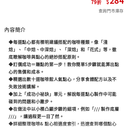
284
79
查詢門市庫存
內容簡介
◆每道點心都有標明建議搭配的咖啡種類，像「淺
焙」、「中焙、中深焙」、「深焙」和「花式」等，徹
底瞭解咖啡與點心的絕妙搭配原則。
◆訂價成功＝賺點的第一步！教你簡單5步驟就能算出點
心的售價和成本。
◆精選出數十道咖啡館人氣點心，分享食譜配方以及不
失敗技術講解。
◆加上「成功小祕訣」單元，解說每道點心製作中可能
碰到的問題和小撇步。
◆在做法中以小標凸顯步驟的細項，例如「/// 製作底層
///」，讓過程更一目了然。
◆詳細整理咖啡& 點心相適度索引，迅速查到哪個點心