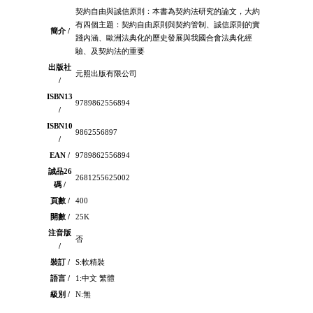
契約自由與誠信原則：本書為契約法研究的論文，大約
有四個主題：契約自由原則與契約管制、誠信原則的實
簡介 /
踐內涵、歐洲法典化的歷史發展與我國合會法典化經
驗、及契約法的重要
出版社
元照出版有限公司
/
ISBN13
9789862556894
/
ISBN10
9862556897
/
EAN /
9789862556894
誠品26
2681255625002
碼 /
頁數 /
400
開數 /
25K
注音版
否
/
裝訂 /
S:軟精裝
語言 /
1:中文 繁體
級別 /
N:無