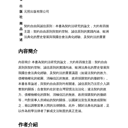
出
版
元照出版有限公司
社
商
契約自由與誠信原則：本書為契約法研究的論文，大約有四個
品
主題：契約自由原則與契約管制、誠信原則的實踐內涵、歐洲
描
法典化的歷史發展與我國合會法典化經驗、及契約法的重要
述
內容簡介
內容簡介 本書為契約法研究的論文，大約有四個主題：契約自由
原則與契約管制、誠信原則的實踐內涵、歐洲法典化的歷史發展與
我國合會法典化經驗、及契約法的重要議題（如違法契約的效力、
債權物權化的範圍、消極信託的無效、政府採購契約的撤銷等）。
本書各章論述，與契約自由原則均有關連。誠信原則乃法官介入調
整契約關係；合會契約在於使台灣習慣法法治化；違法契約的效
力、債權物權化的限制、消極信託的無效、政府採購契約的撤銷
等，均對當事人所締結的契約關係，以國家法宣告其無效或限制
之，藉以調整當事人間的法律關係。此外，關於法典化的論述，足
以作為初學法律者了解成文法制度的真正意涵。
作者介紹