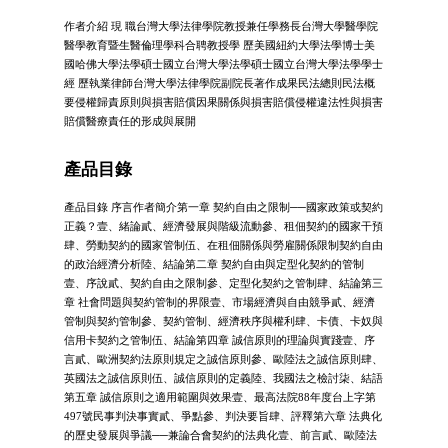
作者介紹 現 職台灣大學法律學院教授兼任學務長台灣大學醫學院
醫學教育暨生醫倫理學科合聘教授學 歷美國紐約大學法學博士美
國哈佛大學法學碩士國立台灣大學法學碩士國立台灣大學法學學士
經 歷執業律師台灣大學法律學院副院長著作成果民法總則民法概
要侵權歸責原則與損害賠償因果關係與損害賠償侵權違法性與損害
賠償醫療責任的形成與展開
產品目錄
產品目錄 序言作者簡介第一章 契約自由之限制──國家政策或契約
正義？壹、緒論貳、經濟發展與階級流動參、租佃契約的國家干預
肆、勞動契約的國家管制伍、在租佃關係與勞雇關係限制契約自由
的政治經濟分析陸、結論第二章 契約自由與定型化契約的管制
壹、序說貳、契約自由之限制參、定型化契約之管制肆、結論第三
章 社會問題與契約管制的界限壹、市場經濟與自由競爭貳、經濟
管制與契約管制參、契約管制、經濟秩序與權利肆、卡債、卡奴與
信用卡契約之管制伍、結論第四章 誠信原則的理論與實踐壹、序
言貳、歐洲契約法原則規定之誠信原則參、歐陸法之誠信原則肆、
英國法之誠信原則伍、誠信原則的定義陸、我國法之檢討柒、結語
第五章 誠信原則之適用範圍與效果壹、最高法院88年度台上字第
497號民事判決事實貳、爭點參、判決要旨肆、評釋第六章 法典化
的歷史發展與爭議──兼論合會契約的法典化壹、前言貳、歐陸法