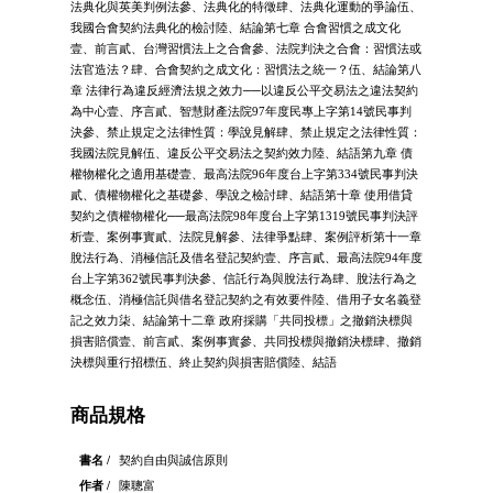
法典化與英美判例法參、法典化的特徵肆、法典化運動的爭論伍、
我國合會契約法典化的檢討陸、結論第七章 合會習慣之成文化
壹、前言貳、台灣習慣法上之合會參、法院判決之合會：習慣法或
法官造法？肆、合會契約之成文化：習慣法之統一？伍、結論第八
章 法律行為違反經濟法規之效力──以違反公平交易法之違法契約
為中心壹、序言貳、智慧財產法院97年度民專上字第14號民事判
決參、禁止規定之法律性質：學說見解肆、禁止規定之法律性質：
我國法院見解伍、違反公平交易法之契約效力陸、結語第九章 債
權物權化之適用基礎壹、最高法院96年度台上字第334號民事判決
貳、債權物權化之基礎參、學說之檢討肆、結語第十章 使用借貸
契約之債權物權化──最高法院98年度台上字第1319號民事判決評
析壹、案例事實貳、法院見解參、法律爭點肆、案例評析第十一章
脫法行為、消極信託及借名登記契約壹、序言貳、最高法院94年度
台上字第362號民事判決參、信託行為與脫法行為肆、脫法行為之
概念伍、消極信託與借名登記契約之有效要件陸、借用子女名義登
記之效力柒、結論第十二章 政府採購「共同投標」之撤銷決標與
損害賠償壹、前言貳、案例事實參、共同投標與撤銷決標肆、撤銷
決標與重行招標伍、終止契約與損害賠償陸、結語
商品規格
書名 /
契約自由與誠信原則
作者 /
陳聰富