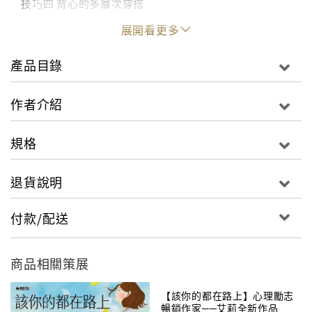
技巧四 背心的多層次穿搭
技巧五 即使服裝顏色與自己不相稱也無妨
展開看更多
技巧六 懂得搭配織品就能更時尚
技巧七 購物原則
產品目錄
技巧八 髮型原則
作者介紹
巧妙選擇3配件 讓妳的穿搭更上一層樓
單品一 鞋子
規格
單品二 配件
單品三 大衣
退貨說明
付款/配送
商品相關策展
【該你的都在路上】心理勵志
暢銷作家──艾莉全新作品