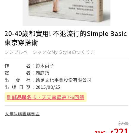
20-40歲都實用! 不退流行的Simple Basic
東京穿搭術
シンプルベーシックなMy Styleのつくり方
作
者：
鈴木尚子
譯
者：
賴庭筠
出
版
社：
遠足文化事業股份有限公司
出
版
日
期：
2015/08/25
刷
誠品聯名卡
，天天享最高7%回饋
大量採購團購專區
280
221
79