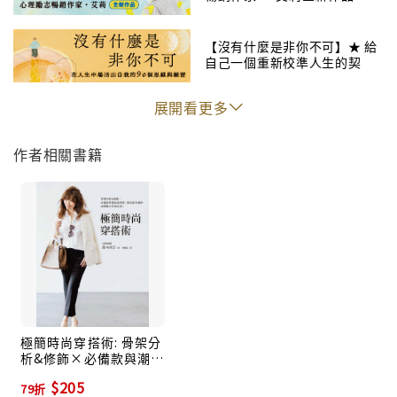
【沒有什麼是非你不可】★ 給
自己一個重新校準人生的契
機！ ★
展開看更多
作者相關書籍
極簡時尚穿搭術: 骨架分
析&修飾×必備款與潮流
款抉擇×配色配件講座,
$205
79折
成熟魅力任你打造!