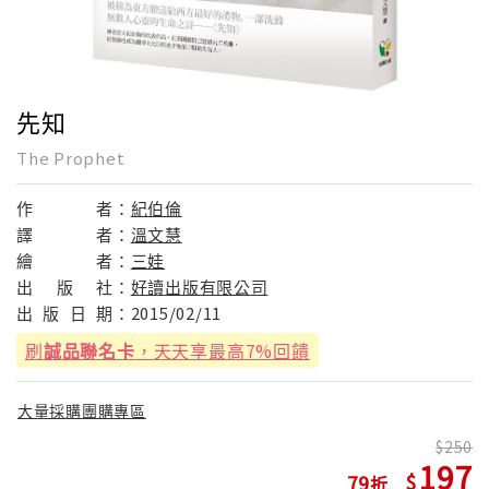
先知
The Prophet
作
者：
紀伯倫
譯
者：
溫文慧
繪
者：
三娃
出
版
社：
好讀出版有限公司
出
版
日
期：
2015/02/11
刷
誠品聯名卡
，天天享最高7%回饋
大量採購團購專區
250
197
79