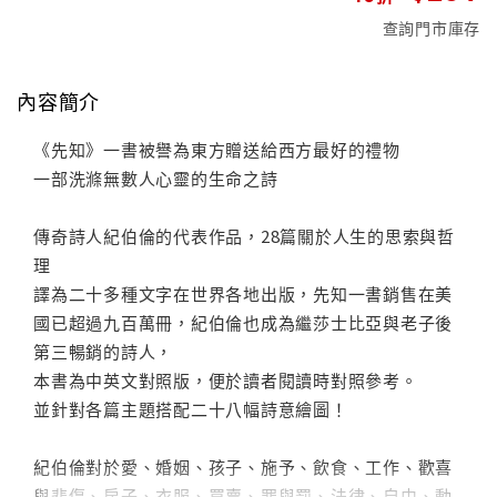
查詢門市庫存
內容簡介
《先知》一書被譽為東方贈送給西方最好的禮物
一部洗滌無數人心靈的生命之詩
傳奇詩人紀伯倫的代表作品，28篇關於人生的思索與哲
理
譯為二十多種文字在世界各地出版，先知一書銷售在美
國已超過九百萬冊，紀伯倫也成為繼莎士比亞與老子後
第三暢銷的詩人，
本書為中英文對照版，便於讀者閱讀時對照參考。
並針對各篇主題搭配二十八幅詩意繪圖！
紀伯倫對於愛、婚姻、孩子、施予、飲食、工作、歡喜
與悲傷、房子、衣服、買賣、罪與罰、法律、自由、動