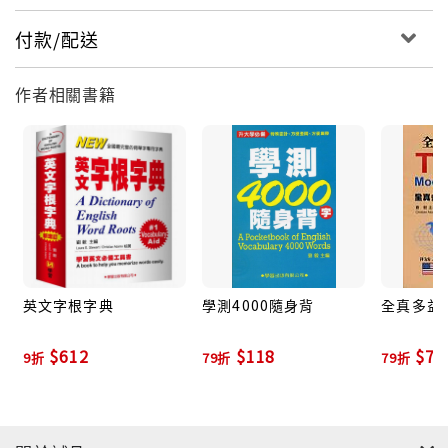
付款/配送
作者相關書籍
英文字根字典
學測4000隨身背
全真多益
$612
$118
$79
9折
79折
79折