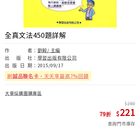
全真文法450題詳解
作
者：
劉毅/ 主編
出
版
社：
學習出版有限公司
出
版
日
期：
2015/09/17
刷
誠品聯名卡
，天天享最高7%回饋
大量採購團購專區
280
221
79
查詢門市庫存