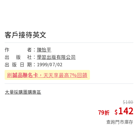
客戶接待英文
作
者：
陳怡平
出
版
社：
學習出版有限公司
出
版
日
期：
1999/07/02
刷
誠品聯名卡
，天天享最高7%回饋
大量採購團購專區
180
142
79
查詢門市庫存