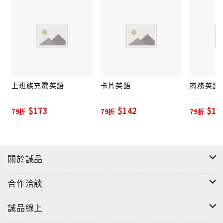
上班族充電英語
卡片英語
商務英語
$173
$142
$11
79折
79折
79折
關於誠品
合作洽談
誠品線上