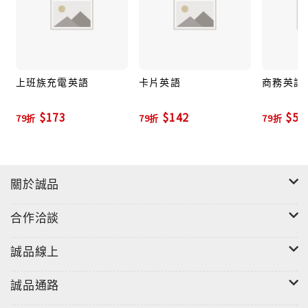
上班族充電英語
卡片英語
商務英語
$173
$142
$51
79折
79折
79折
關於誠品
合作洽談
誠品線上
誠品通路