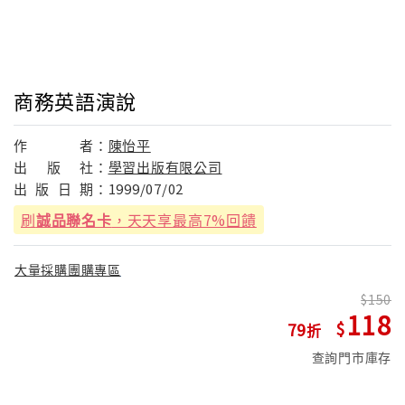
商務英語演說
作
者：
陳怡平
出
版
社：
學習出版有限公司
出
版
日
期：
1999/07/02
刷
誠品聯名卡
，天天享最高7%回饋
大量採購團購專區
150
118
79
查詢門市庫存