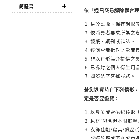
簡體書
依「通訊交易解除權合
易於腐敗、保存期限較
依消費者要求所為之客
報紙、期刊或雜誌。
經消費者拆封之影音
非以有形媒介提供之數
已拆封之個人衛生用品
國際航空客運服務。
若您退貨時有下列情形，
定是否要退貨：
以數位或電磁紀錄形式
耗材(包含但不限於墨
衣飾鞋類/寢具/織品
或經剪標或下水或商