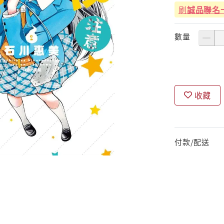
刷
誠品聯名
數量
收藏
付款/配送