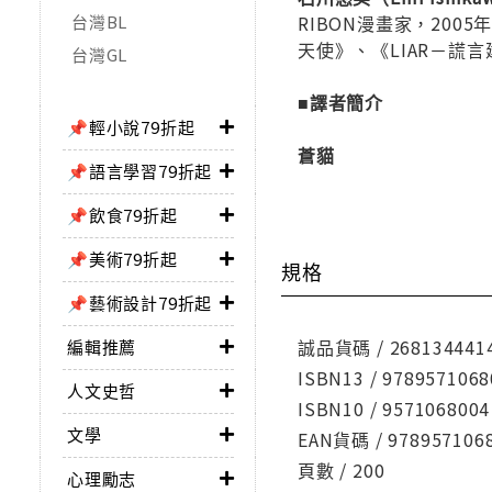
台灣BL
RIBON漫畫家，20
天使》、《LIAR－謊
台灣GL
■譯者簡介
📌輕小說79折起
蒼貓
📌語言學習79折起
📌飲食79折起
📌美術79折起
規格
📌藝術設計79折起
誠品貨碼 / 268134441
編輯推薦
ISBN13 / 9789571068
人文史哲
ISBN10 / 9571068004
文學
EAN貨碼 / 978957106
頁數 / 200
心理勵志