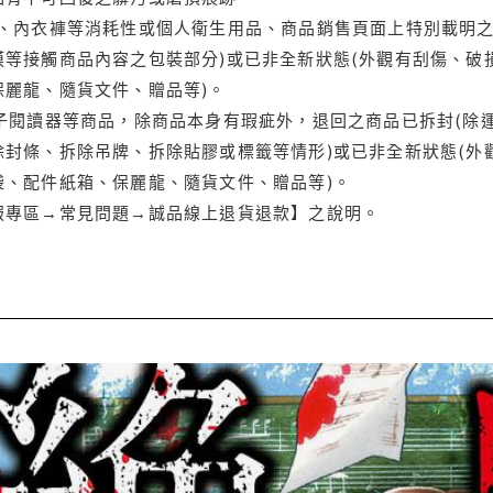
品、內衣褲等消耗性或個人衛生用品、商品銷售頁面上特別載明之
等接觸商品內容之包裝部分)或已非全新狀態(外觀有刮傷、破
保麗龍、隨貨文件、贈品等)。
電子閱讀器等商品，除商品本身有瑕疵外，退回之商品已拆封(除
封條、拆除吊牌、拆除貼膠或標籤等情形)或已非全新狀態(外
袋、配件紙箱、保麗龍、隨貨文件、贈品等)。
服專區→常見問題→誠品線上退貨退款】之說明。