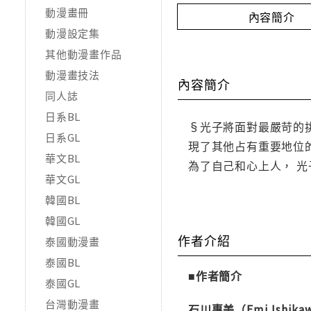
動漫畫冊
內容簡介
動漫設定集
其他動漫畫作品
動漫畫技法
內容簡介
同人誌
日系BL
§光子將面對最嚴苛的挑
日系GL
現了其他占有重要地位的
華文BL
為了自己和心上人， 
華文GL
韓國BL
韓國GL
作者介紹
泰國動漫畫
泰國BL
■作者簡介
泰國GL
台灣動漫畫
石川惠美（Emi Ishika