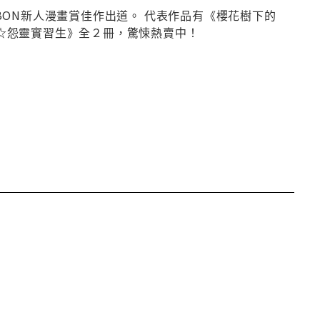
IBON新人漫畫賞佳作出道。 代表作品有《櫻花樹下的
意☆怨靈實習生》全２冊，驚悚熱賣中！