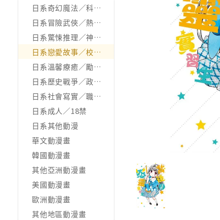
日系奇幻魔法／科幻冒險
日系冒險武俠／熱血運動
日系驚悚推理／神怪靈異
日系戀愛故事／校園青春
日系溫馨療癒／勵志搞笑
日系歷史戰爭／政治宗教
日系社會寫實／職場職人
日系成人／18禁
日系其他動漫
華文動漫畫
韓國動漫畫
其他亞洲動漫畫
美國動漫畫
歐洲動漫畫
其他地區動漫畫