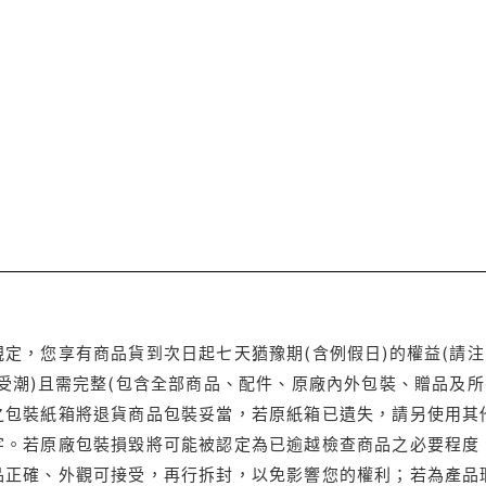
定，您享有商品貨到次日起七天猶豫期(含例假日)的權益(請
受潮)且需完整(包含全部商品、配件、原廠內外包裝、贈品及所
之包裝紙箱將退貨商品包裝妥當，若原紙箱已遺失，請另使用其
字。若原廠包裝損毀將可能被認定為已逾越檢查商品之必要程度，
品正確、外觀可接受，再行拆封，以免影響您的權利；若為產品