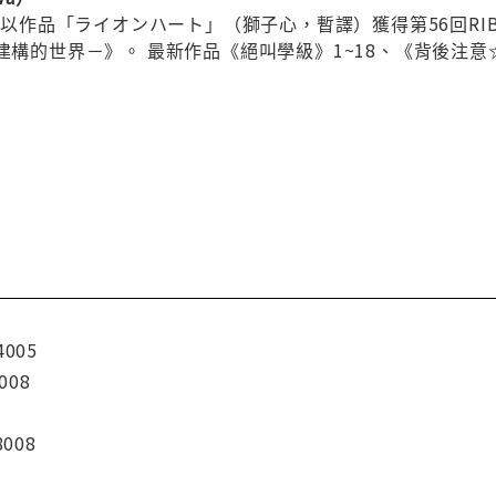
05年以作品「ライオンハート」（獅子心，暫譯）獲得第56回R
言建構的世界－》。 最新作品《絕叫學級》1~18、《背後注
4005
008
8008