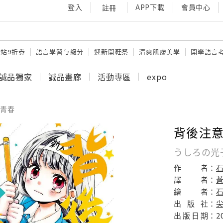
登入
APP下載
會員中心
註冊
站9折券
語言學習ㄅ級分
迎新開鞋祭
清爽肌膚美學
開學語言
誠品獨家
誠品畫廊
活動專區
expo
青春
背後注意
うしろの光
作
者：
譯
者：
繪
者：
石
出
版
社：
出
版
日
期：
2