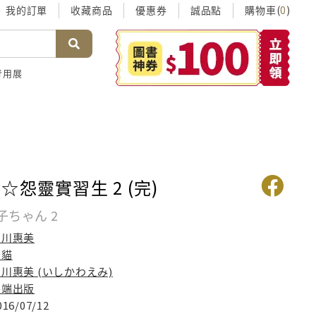
我的訂單
收藏商品
優惠券
誠品點
購物車(
)
0
考用展
☆怨靈實習生 2 (完)
子ちゃん 2
石川惠美
蒼貓
川惠美 (いしかわえみ)
尖端出版
016/07/12