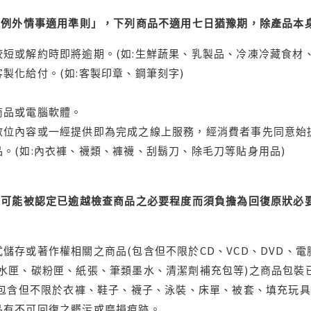
理例外情事適用準則」，下列商品不適用七日猶豫期，除產品本
短或解約時即將逾期。(如:生鮮蔬果、乳製品、冷凍冷藏食材、
製化給付。(如:客製印章、鋼筆刻字)
商品或電腦軟體。
位內容或一經提供即為完成之線上服務，經消費者事先同意始提
。(如:內衣褲、襪類、褲襪、刮鬍刀、除毛刀等貼身用品)
可能被認定已逾越檢查商品之必要程度而須負擔為回復原狀必要
儲存或著作權相關之商品(包含但不限於CD、VCD、DVD、電
水匣、碳粉匣、紙張、筆類墨水、清潔劑補充包等)之商品包裝已
(包含但不限於衣褲、鞋子、襪子、泳裝、床單、被套、填充玩具
品有不可回復之髒污或磨損痕跡。