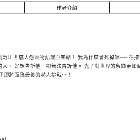
作者介紹
戰!! §感人怨靈物語暖心完結！ 我為什麼會死掉呢── 在
人。 好想告訴他…卻無法告訴他。 光子對世界的留戀更加深
光子即將面臨最後的嚇人挑戰…！
wa）