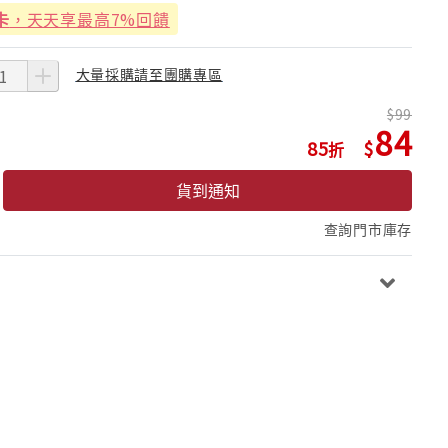
卡
，天天享最高7%回饋
大量採購請至團購專區
99
84
85
貨到通知
查詢門市庫存