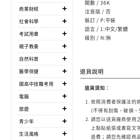
開數 / 36K
商業財經
注音版 / 否
裝訂 / P:平裝
社會科學
語言 / 1:中文/繁體
考試用書
級別 / N:無
親子教養
自然科普
退貨說明
醫學保健
國高中技職考用
退貨須知：
電腦
依照消費者保護法的規
旅遊
(不得有刮傷、破損、
請您以送貨廠商使用
青少年
上黏貼紙張或書寫文
生活風格
退費；請您先確認商