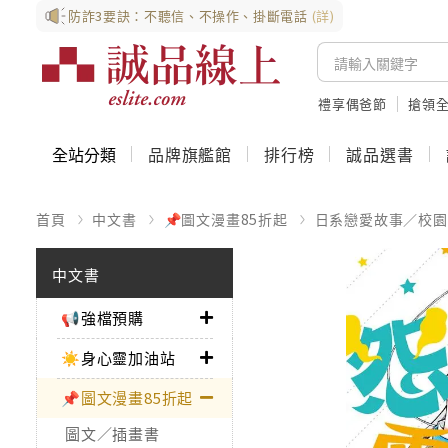
防詐3要訣：不聽信、不操作、掛斷電話
(詳)
禮享偶爸節
搶領全
全站分類
品牌旗艦館
排行榜
誠品選書
首頁
中文書
📌圖文漫畫85折起
日系戀愛故事／校園
中文書
📢強檔預購
☀️身心靈加油站
📌圖文漫畫85折起
圖文／插畫書