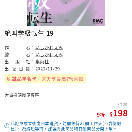
絶叫学級転生 19
作
者：
いしかわえみ
繪
者：
いしかわえみ
出
版
社：
集英社
出
版
日
期：
2022/11/29
刷
誠品聯名卡
，天天享最高7%回饋
大量採購團購專區
220
198
9
此訂單成立後向日本進貨，約需等待21個工作天(不含例假
日)。 為縮短等待，建議將此商品和其他商品分開下單。