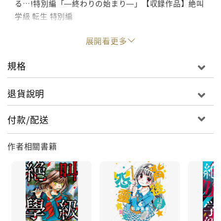
る…!特別編「―終わりの始まり―」【収録作品】絶叫
学級 転生 特別編
展開看更多
規格
退貨說明
付款/配送
作者相關書籍