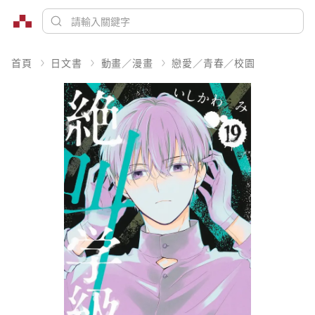
首頁
日文書
動畫／漫畫
戀愛／青春／校園