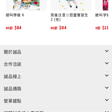
絕叫學級 6
背後注意☆怨靈實習生
絶叫学級転
2 (完)
$84
$84
$180
85折
85折
9折
關於誠品
合作洽談
誠品線上
誠品通路
營業據點