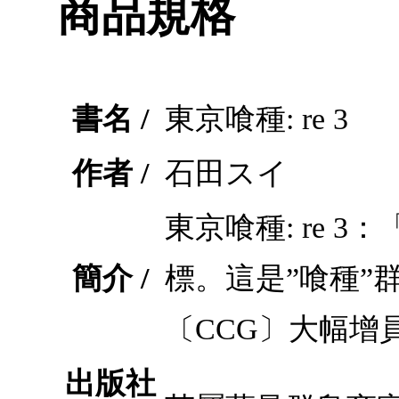
商品規格
書名 /
東京喰種: re 3
作者 /
石田スイ
東京喰種: re
簡介 /
標。這是”喰種”
〔CCG〕大幅增
出版社