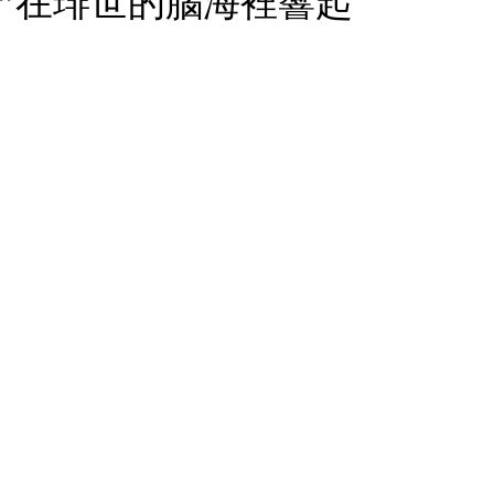
”在琲世的腦海裡響起