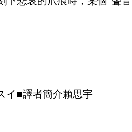
刻下悲哀的爪痕時，某個”聲音
スイ■譯者簡介賴思宇