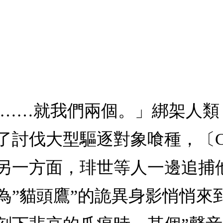
吧……就我們兩個。」綁架人類
了討伐大型驅逐對象喰種，〔C
另一方面，琲世等人一邊追捕
為”貓頭鷹”的詭異身影悄悄來