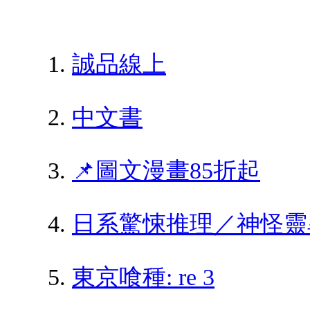
誠品線上
中文書
📌圖文漫畫85折起
日系驚悚推理／神怪靈
東京喰種: re 3