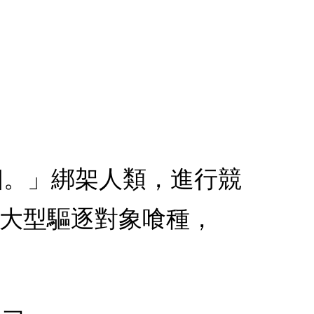
兩個。」綁架人類，進行競
伐大型驅逐對象喰種，