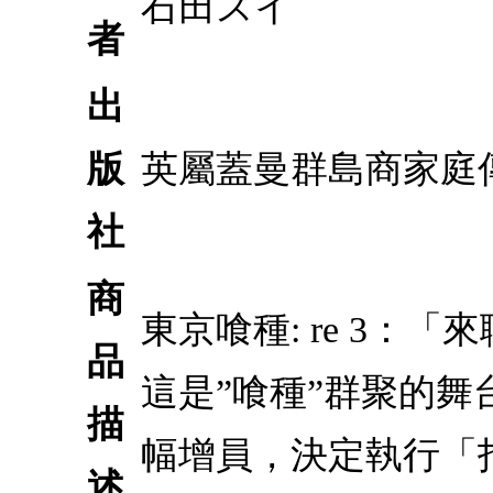
石田スイ
者
出
版
英屬蓋曼群島商家庭
社
商
東京喰種: re 3
品
這是”喰種”群聚的
描
幅增員，決定執行「
述