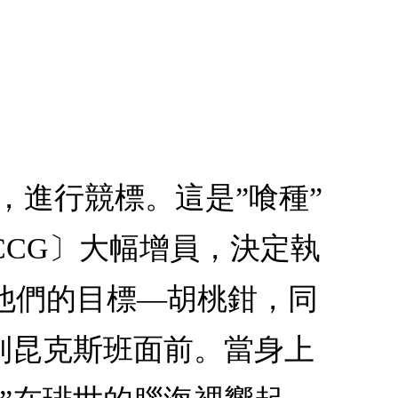
，進行競標。這是”喰種”
CG〕大幅增員，決定執
他們的目標―胡桃鉗，同
到昆克斯班面前。當身上