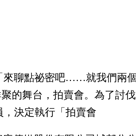
 3：「來聊點祕密吧……就我們
群聚的舞台，拍賣會。為了討
員，決定執行「拍賣會