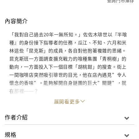
查詢門市庫存
內容簡介
「我對自己過去20年一無所知。」佐佐木琲世以『半喰
種』的身份接下指導者的任務，瓜江、不知、六月和米
林這些「昆克斯」的成員，各自對他抱著複雜的思緒。
昆克斯班一方面調查擴充戰力的喰種集團「青桐樹」的
動向，一方面投入下一個目標「胡桃鉗」的搜查。街上
一間咖啡店突然吸引琲世的目光，他在店內遇見”令人
懷念的香味”。能夠解開自身謎團的巨大”關鍵”，就
在那裡――？
展開看更多
作者介紹
規格