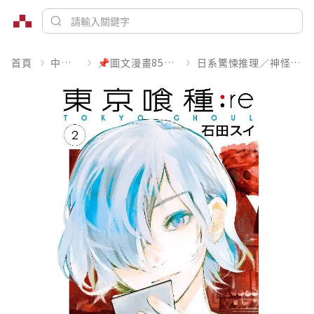
首頁
中文書
📌圖文漫畫85折起
日系驚悚推理／神怪靈異