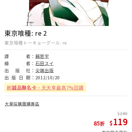
東京喰種: re 2
東京喰種トーキョーグール: re
譯
者：
賴思宇
繪
者：
石田スイ
出
版
社：
尖端出版
出
版
日
期：
2012/10/20
刷
誠品聯名卡
，天天享最高7%回饋
大量採購團購專區
140
119
85