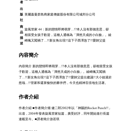
者
出
版
英屬蓋曼群島商家庭傳媒股份有限公司城邦分公司
社
商
旋風管家 44：新的戀情即將萌芽…!?本人沒有那個意思，卻
品
相當受女孩子歡迎，這種人通稱為「渾然天成的小白臉」。綾
描
崎颯又闖禍了…!!新女角出現!!這下子西澤急了!!愛師父提
述
內容簡介
內容簡介 新的戀情即將萌芽…!?本人沒有那個意思，卻相當受女孩
子歡迎，這種人通稱為「渾然天成的小白臉」。綾崎颯又闖禍
了…!!新女角出現!!這下子西澤急了!!愛師父提出建議!!大小姐過於
悠哉…!!管家和還算愉快的夥伴們，今天也精神百倍地生活著。
作者介紹
作者介紹 ■作者簡介畑 健二郎2002年以「神賜的Rocket Punch!!」
出道，2004年發表旋風管家短篇，廣受好評，同年開始進行長篇
連載至今。■譯者簡介游若琪