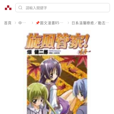
首頁
中文書
📌圖文漫畫85折起
日系溫馨療癒／勵志搞笑