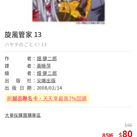
旋風管家 13
ハヤテのごとく! 13
作
者：
畑 健二郎
譯
者：
黃曉萍
繪
者：
畑 健二郎
出
版
社：
尖端出版
出
版
日
期：
2008/02/14
刷
誠品聯名卡
，天天享最高7%回饋
大量採購團購專區
95
80
85