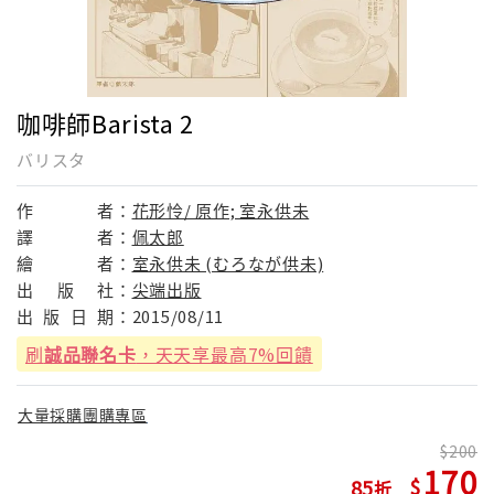
咖啡師Barista 2
バリスタ
作
者：
花形怜/ 原作; 室永供未
譯
者：
佩太郎
繪
者：
室永供未 (むろなが供未)
出
版
社：
尖端出版
出
版
日
期：
2015/08/11
刷
誠品聯名卡
，天天享最高7%回饋
大量採購團購專區
200
170
85