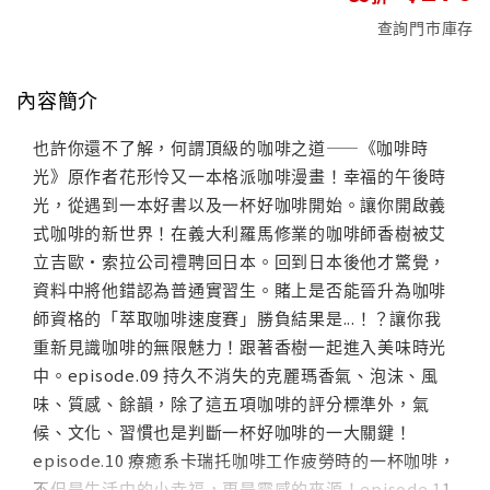
查詢門市庫存
內容簡介
也許你還不了解，何謂頂級的咖啡之道——《咖啡時
光》原作者花形怜又一本格派咖啡漫畫！幸福的午後時
光，從遇到一本好書以及一杯好咖啡開始。讓你開啟義
式咖啡的新世界！在義大利羅馬修業的咖啡師香樹被艾
立吉歐•索拉公司禮聘回日本。回到日本後他才驚覺，
資料中將他錯認為普通實習生。賭上是否能晉升為咖啡
師資格的「萃取咖啡速度賽」勝負結果是...！？讓你我
重新見識咖啡的無限魅力！跟著香樹一起進入美味時光
中。episode.09 持久不消失的克麗瑪香氣、泡沫、風
味、質感、餘韻，除了這五項咖啡的評分標準外，氣
候、文化、習慣也是判斷一杯好咖啡的一大關鍵！
episode.10 療癒系卡瑞托咖啡工作疲勞時的一杯咖啡，
不但是生活中的小幸福，更是靈感的來源！episode.11