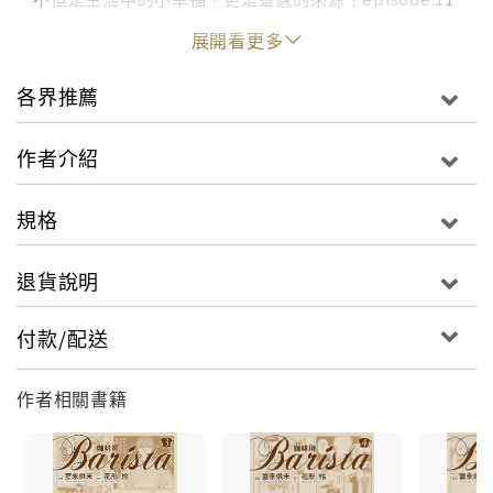
帕尼尼三明治伴隨著新夥伴的加入，餐點多樣的選擇讓
展開看更多
咖啡廳更加豐富，到底要怎麼搭配才能享受美味又飽足
的一頓呢？episode.12 前餐酒時間培養土壤就好像人際
各界推薦
關係的交往，沒有注入愛情的土地，是無法種出打動人
心的疏菜。全心全意的對食材付出吧！episode.13 絕妙
作者介紹
的拿鐵拉花熱鬧的新店開幕與依照喜好的試飲活動，能
回應大家的要求，正是咖啡吧抓住每一位客人的關鍵！
規格
episode.14 另一位首席咖啡師炫麗奪目的拉花技巧，讓
每一杯咖啡都是ㄧ種藝術。episode.15 咖啡師的假日找
退貨說明
尋、創造專屬於自己的一杯特調，用一杯不同的風格開
啟新的方向吧！episode.16 冰咖啡雪克因為失去過，所
付款/配送
以更加珍惜，用一杯美味咖啡分享身為咖啡師的喜悅與
榮耀。episode.17 獻給戀人的雪克咖啡獻給最特別的人
作者相關書籍
的一杯咖啡，是動力也是夢想。用滿載愛意的咖啡傳達
出最真實的心情吧！