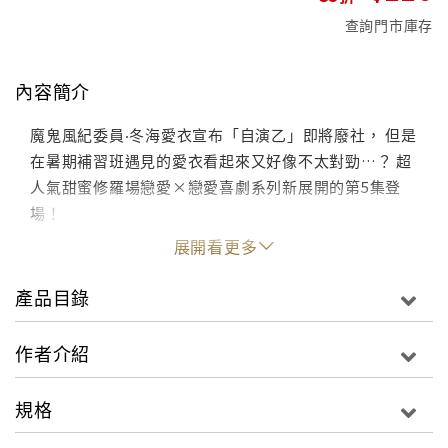
查詢門市庫存
內容簡介
魔鬼風紀委員‧冬海愛衣宣布「自演乙」即將廢社， 但是
在暑期補習班遇見的愛衣看起來又好像不太對勁…？ 超
人氣甜蜜修羅場戀愛×戀愛喜劇系列新展開的第5集登
場！
展開看更多
產品目錄
作者介紹
規格