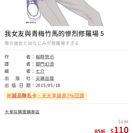
我女友與青梅竹馬的慘烈修羅場 5
俺の彼女と幼なじみが修羅場すぎる
作
者：
裕時悠示
譯
者：
御門幻流
繪
者：
七介
出
版
社：
尖端出版
出
版
日
期：
2015/05/18
刷
誠品聯名卡
，天天享最高7%回饋
大量採購團購專區
130
110
85