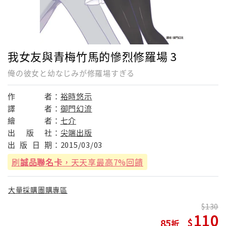
我女友與青梅竹馬的慘烈修羅場 3
俺の彼女と幼なじみが修羅場すぎる
作
者：
裕時悠示
譯
者：
御門幻流
繪
者：
七介
出
版
社：
尖端出版
出
版
日
期：
2015/03/03
刷
誠品聯名卡
，天天享最高7%回饋
大量採購團購專區
130
110
85