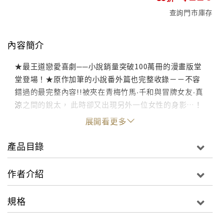
查詢門市庫存
內容簡介
★最王道戀愛喜劇──小說銷量突破100萬冊的漫畫版堂
堂登場！★原作加筆的小說番外篇也完整收錄－－不容
錯過的最完整內容!!被夾在青梅竹馬‧千和與冒牌女友‧真
涼之間的銳太， 此時卻又出現另外一位女性的身影…！
展開看更多
產品目錄
作者介紹
規格