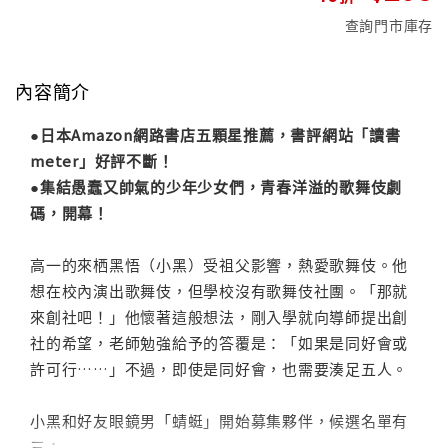
查詢門市庫存
內容簡介
●日本Amazon網路書店五顆星推薦，書評網站「讀書
meter」好評不斷！
●集結愚蠢又帥氣的少年少女們，青春洋溢的歌舞伎劇
碼，開幕！
高一的來栖黑悟（小黑）受祖父影響，熱愛歌舞伎。他
想在校內演出歌舞伎，但學校沒有歌舞伎社團。「那就
來創社吧！」他懷著這般想法，剛入學就向導師提出創
社的希望，老師勉強給予的答覆是：「如果是同好會或
許可行……」不過，即使是同好會，也需要湊足五人。
小黑和好友眼鏡男「蜻蜓」開始募集夥伴，候選名單有
三：