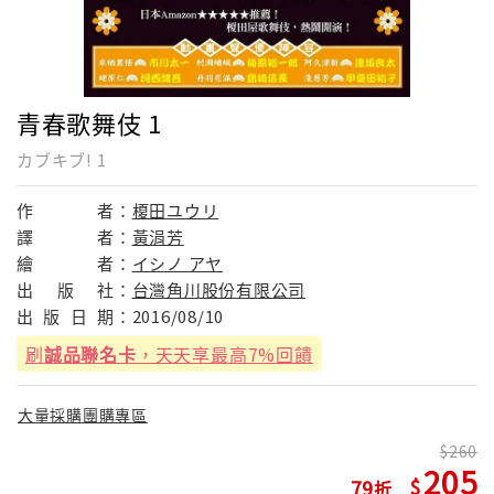
青春歌舞伎 1
カブキブ! 1
作
者：
榎田ユウリ
譯
者：
黃涓芳
繪
者：
イシノ アヤ
出
版
社：
台灣角川股份有限公司
出
版
日
期：
2016/08/10
刷
誠品聯名卡
，天天享最高7%回饋
大量採購團購專區
260
205
79