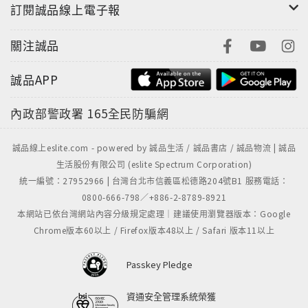
訂閱誠品線上電子報
關注誠品
誠品APP
內政部警政署
165全民防騙網
誠品線上eslite.com - powered by 誠品生活 / 誠品書店 / 誠品物流 | 誠品
生活股份有限公司 (eslite Spectrum Corporation)
統一編號：27952966 | 台灣台北市信義區松德路204號B1 服務電話：
0800-666-798／+886-2-8789-8921
本網站已依台灣網站內容分級規定處理｜建議使用瀏覽器版本：Google
Chrome版本60以上 / Firefox版本48以上 / Safari 版本11以上
Passkey Pledge
資通安全管理系統榮獲