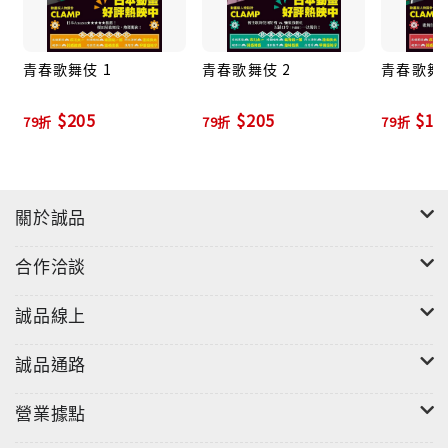
青春歌舞伎 1
青春歌舞伎 2
青春歌舞伎
$205
$205
$18
79折
79折
79折
關於誠品
合作洽談
誠品線上
誠品通路
營業據點